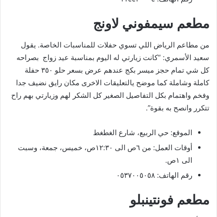
مطعم سيمفوني لاونج
من مطاعم الرياض اللي تسوي حفلات للمناسبات الخاصة. يقول
سعيد الأسمري: “كانت زيارتي له اليوم بمناسبة عيد زواج بصراحه
كل شي تمام حجز ميسر بكج عندهم عرض بسعر حلو ٣٥٠ حفلة
كاملة وشاملة كما موضح يالتعليقات الاخرى مكان رايق نضيف جدا
وفخم واهتمام بكل التفاصيل الصغير كل الشكر لهم وزيارتي بهم راح
تتكرر وانصح به بقوة”.
الموقع: حي الربيع، شارع الغطغط
أوقات العمل: من ٦ص الى ١٢:٣٠ص، خميس، جمعة، وسبت
الى ١ص.
رقم الهاتف: ٠٥٣٧٠٠٥٠٥٨
مطعم فونتينبلو