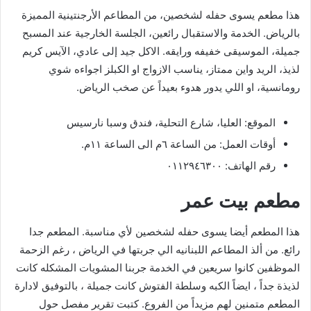
هذا مطعم يسوى حفله لشخصين، من المطاعم الأرجنتينية المميزة
بالرياض. الخدمة والاستقبال رائعين، الجلسة الخارجية عند المسبح
جميلة، الموسيقى خفيفه ورايقه. الاكل جيد إلى عادي، الآيس كريم
لذيذ، الريد واين ممتاز، يناسب الازواج او الكبلز اجواءه شوي
رومانسية، او اللي يدور هدوء بعيداً عن صخب الرياض.
الموقع: العليا، شارع التحلية، فندق وسبا نارسيس
أوقات العمل: من الساعة ٦م الى الساعة ١١م.
رقم الهاتف: ٠١١٢٩٤٦٣٠٠
مطعم بيت عمر
هذا المطعم أيضا يسوى حفله لشخصين لأي مناسبة. المطعم جدا
رائع. من ألذ المطاعم اللبنانيه الي جربتها في الرياض ، رغم الزحمة
الموظفين كانوا سريعين في الخدمة جربنا المشويات المشكله كانت
لذيذة جداً ، ايضاً الكبه وسلطة الفتوش كانت جميلة ، بالتوفيق لادارة
المطعم متمنين لهم مزيداً من الفروع. كتبت تقرير مفصل حول