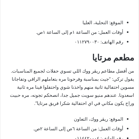
الموقع: التحلية، العليا
أوقات العمل: من الساعة ١م إلى الساعة ١ص.
رقم الهاتف: ٠١١٢٧٩٠٠٣٠
مطعم مرتايا
من أفضل مطاعم ريڤر ووك اللي تسوي حفلات لجميع المناسبات.
يقول تركي: “جيت بمناسبة وفرحونا مره بتعاملهم الراقي وتفاجانا
مسوين احتفالية ثانية منهم واخذنا شوي واحتفلوا فينا مره ثانية
اسعدونا. عندهم منيو سويت جميل جدا، انصحكم تجونه، مره حبيت
وراح يكون مكاني في اي احتفالية شكرا فريق مرتايا”.
الموقع: ريڤر ووك، التعاون
أوقات العمل: من الساعة ٦ص إلى الساعة ٢ص.
رقم الهاتف: ٠١١٤٤٢٠٠٠٤