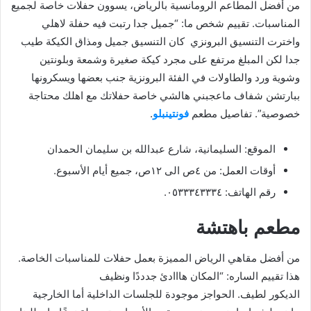
من أفضل المطاعم الرومانسية بالرياض، يسوون حفلات خاصة لجميع
المناسبات. تقييم شخص ما: “جميل جدا رتبت فيه حفلة لاهلي
واخترت التنسيق البرونزي كان التنسيق جميل ومذاق الكيكة طيب
جدا لكن المبلغ مرتفع على مجرد كيكة صغيرة وشمعة وبلونتين
وشوية ورد والطاولات في الفئة البرونزية جنب بعضها ويسكرونها
ببارتشن شفاف ماعجبني هالشي خاصة حفلاتك مع اهلك محتاجة
خصوصية”. تفاصيل مطعم
فونتينبلو
.
الموقع: السليمانية، شارع عبدالله بن سليمان الحمدان
أوقات العمل: من ٤ص الى ١٢ص، جميع أيام الأسبوع.
رقم الهاتف: ٠٥٣٣٣٤٣٣٣٤.
مطعم باهتشة
من أفضل مقاهي الرياض المميزة بعمل حفلات للمناسبات الخاصة.
هذا تقييم الساره: “المكان هااادئ جدددًا ونظيف
الديكور لطيف. الحواجز موجودة للجلسات الداخلية أما الخارجية