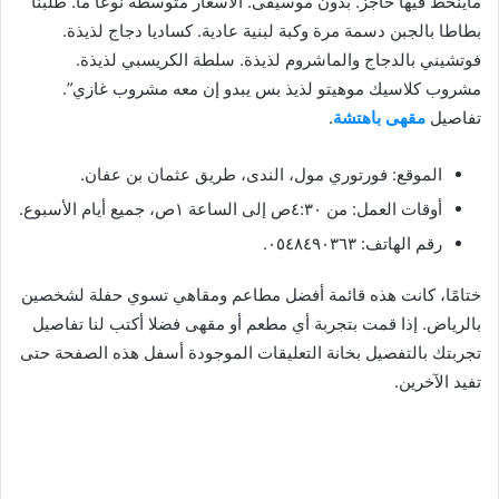
ماينحط فيها حاجز. بدون موسيقى. الأسعار متوسطة نوعًا ما. طلبنا
بطاطا بالجبن دسمة مرة وكبة لبنية عادية. كساديا دجاج لذيذة.
فوتشيني بالدجاج والماشروم لذيذة. سلطة الكريسبي لذيذة.
مشروب كلاسيك موهيتو لذيذ بس يبدو إن معه مشروب غازي”.
تفاصيل
مقهى باهتشة
.
الموقع: فورتوري مول، الندى، طريق عثمان بن عفان.
أوقات العمل: من ٤:٣٠ص إلى الساعة ١ص، جميع أيام الأسبوع.
رقم الهاتف: ٠٥٤٨٤٩٠٣٦٣.
ختامًا، كانت هذه قائمة أفضل مطاعم ومقاهي تسوي حفلة لشخصين
بالرياض. إذا قمت بتجربة أي مطعم أو مقهى فضلا أكتب لنا تفاصيل
تجربتك بالتفصيل بخانة التعليقات الموجودة أسفل هذه الصفحة حتى
تفيد الآخرين.