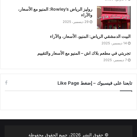
روليز الرياض Rowley’s: المنيو مع الأسعار،
والآراء
29 ديسمبر، 2025
البيت الدمشقي الرياض: المنيو، الأسعار، والآراء
14 ديسمبر، 2025
تجربتي في مطعم بلاك اش – المنيو مع الأسعار والتقييم
7 ديسمبر، 2025
تابعنا على فيسبوك – إضغط Like Page
© حقوق النشر
2026، جميع الحقوق محفوظة