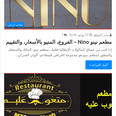
مطاعم الرياض
مدير الموقع
27 يوليو، 2019
1
مطعم نينو Nino – الفروع، المنيو بالأسعار، والتقييم
إذا كنت من عشاق المأكولات الإيطاليا فعليك بمطعم نينو، المالك والمشغل
والمطور لمطعم نينو هو مجموعة الخرافي للمطاعم. ألوان الجدران…
أكمل القراءة »