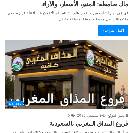
ماك صامطه: المنيو، الأسعار، والآراء
في في يوم الثالث من سبتمبر عام ٢٠٢٠م، تم الإعلان عن افتتاح فرع مطعم
ماكدونالدز في مدينة صامطة بمنطقة جازان.…
أكمل القراءة »
مطاعم أبها
مدير الموقع
9 سبتمبر، 2023
0
فروع المذاق المغربي بالسعودية
نبدأ بالسؤال: كم عدد فروع المذاق المغربي بالسعودية؟ الإجابة: يبلغ عدد