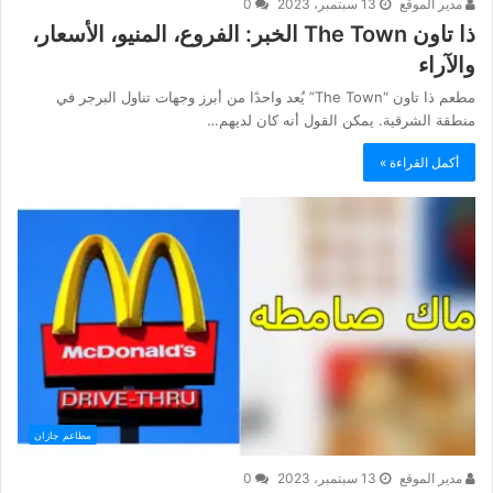
مدير الموقع
13 سبتمبر، 2023
0
ذا تاون The Town الخبر: الفروع، المنيو، الأسعار،
والآراء
مطعم ذا تاون “The Town” يُعد واحدًا من أبرز وجهات تناول البرجر في
منطقة الشرقية. يمكن القول أنه كان لديهم…
أكمل القراءة »
مطاعم جازان
مدير الموقع
13 سبتمبر، 2023
0