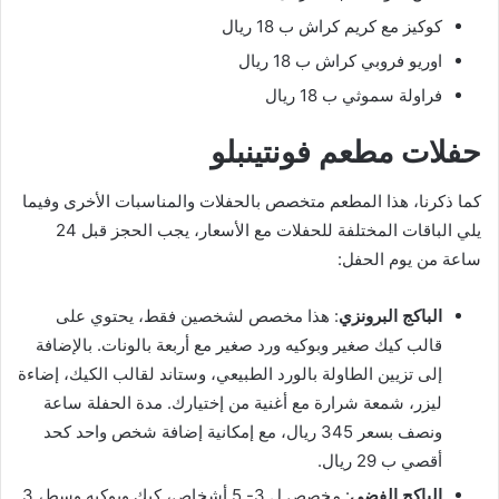
كوكيز مع كريم كراش ب 18 ريال
اوريو فروبي كراش ب 18 ريال
فراولة سموثي ب 18 ريال
حفلات مطعم فونتينبلو
كما ذكرنا، هذا المطعم متخصص بالحفلات والمناسبات الأخرى وفيما
يلي الباقات المختلفة للحفلات مع الأسعار، يجب الحجز قبل 24
ساعة من يوم الحفل:
الباكج البرونزي
: هذا مخصص لشخصين فقط، يحتوي على
قالب كيك صغير وبوكيه ورد صغير مع أربعة بالونات. بالإضافة
إلى تزيين الطاولة بالورد الطبيعي، وستاند لقالب الكيك، إضاءة
ليزر، شمعة شرارة مع أغنية من إختيارك. مدة الحفلة ساعة
ونصف بسعر 345 ريال، مع إمكانية إضافة شخص واحد كحد
أقصي ب 29 ريال.
الباكج الفضي
: مخصص ل 3- 5 أشخاص، كيك وبوكيه وسط، 3