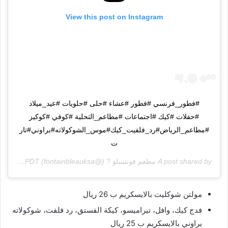
View this post on Instagram
#فطور_فرنسي #فطور #عشاء #حلى #حلويات #عيد_ميلاد
#حفلات #كيك #اجتماعات #مطاعم_التحلية #كوفي #كوكيز
#مطاعم_الرياض#رد_فلفيت_كيك#موس_الشوكولاته#براوني#تار
ت
A post shared by
مطعم فونتينبلو ?
(@fontainbleauksa) on
Jun 29, 2017 at 2:48am PDT
مولتن شوكليت بالايسكريم ب 26 ريال
فدج كيك، وافل، تيراميسو، كيكة الفستق، رد فلفت، شوكولاته
براوني بالايسكريم ب 25 ريال