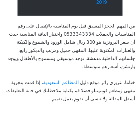
2019
من المهم الحجز المسبق قبل يوم المناسبة بالإتصال على رقم
المناسبات والحفلات 0533343334 واختيار الباقة المناسبة حيث
أن سعر البرونزية هو 300 ريال شامل الورود والشموع والكيكة
والعبارات المكتوبة عليها. المقهى جميل ومرتب والديكور رائع،
جلساتهم الداخلية مدهشة، توجد موسيقى ومسموح بالأطفال ويوجد
بارتشن، أسعارهم متوسطة.
ختاما، عزيزي زائر موقع دليل
المطاعم السعودية
، إذا قمت بتجربة
مقهى ومطعم فونتينبلو فضلا قم بكتابة ملاحظاتك في خانة التعليقات
أسفل المقالة ولا تنسى أن تقوم بعمل تقييم.