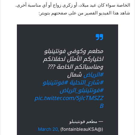
الخاصة سواء كان عيد ميلاد، أو زكرى زواج أو أي مناسبة أخرى.
شاهد هذا الفيديو القصير من على صفحتهم بتويتر:
مطعم وكوفي فونتينبلو
اختياركم الأمثل لحفلاتكم
ومناسباتكم الخاصة ???
#الرياض
شمال
#شارع_التحلية
#فونتينبلو
#فونتينبلو_الرياض
pic.twitter.com/5jlcTMSZZ
B
— مطعم فونتينبلو
March 20,
(@fontainbleauKSA)