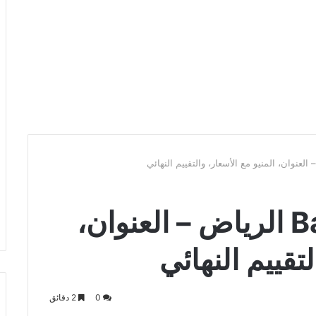
مطعم باهتشة Bahce الرياض – العنوان،
لتقييم النهائي
0
2 دقائق