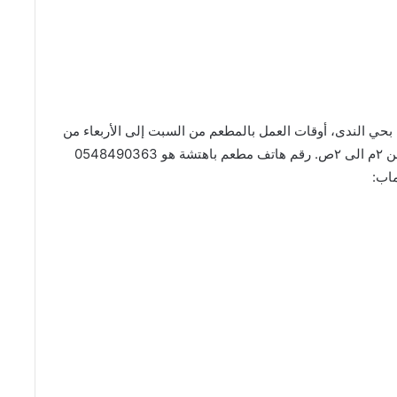
ي الندى، أوقات العمل بالمطعم من السبت إلى الأربعاء من
٧ص الى ١٢ص، الخميس من ٧ص الى ٢ص، والجمعة من ٢م الى ٢ص. رقم هاتف مطعم باهتشة هو 0548490363
اب: