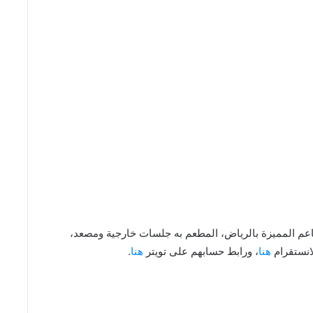
عم باهتشة Bahce Kitchen من المطاعم المميزة بالرياض، المطعم به جلسات خارجية ومصعد،
انستقرام
هنا
، ورابط حسابهم على تويتر
هنا
.