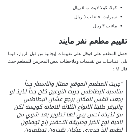
كولا، كولا لايت ب ٥ ريال
سبرايت، فانتا ب ٥ ريال
ماء ب ٣ ريال
تقييم مطعم نفر مايند
حصل المطعم على قوقل على تقييمات إيجابية من قبل الزوار، فيما
يلي اقتباسات من تقييمات وملاحظات بعض المجربين للمطعم حيث
قال M.:
“جربت المطعم الموقع ممتاز والاسعار جداً
مناسبه البطاطس جربت النوعين كان جداً لذيذ لو
رجعت لنفس المكان برجع عشان البطاطس
والبرقر طلبنا الانواع الثلاثه للامانه كويسه لكن
مو لذيذه احس يبي لها تطوير بعد شوي من
ناحية نوع الخبز وطريقة التحضير راح توصلون
لطعم الذ ضروري عشان تقدرون تستمرون