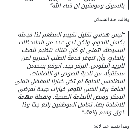
بالسوق وموفقين ان شاء الله”
وقالت هبة الشملان:
“ليس هدفي تقليل تقييم المطعم لذا قيمته
بكامل النجوم، ولكن لدي عدد من الملاحظات
البسيطة، اتمنى لو كان هناك تنظيم للصف
بالخارج، وأن تتوفر خدمة الطلب السريع لمن
لايريد الجلوس. البرقر جيد، اتوقع بيتحسن
مستقبلًا، من ناحية الصوص او الاضافات،
البطاطس الحلوة لم تكن خيارنا المفضل اتمنى
اضافة برقر الخس للتوفر خيارات جيدة لمرضى
السكر وبعض الأنظمة الصحية. ونقطة مهمة
للإشادة بها، تعامل الموظفين رائع جدًا وذا
ذوق وقيم رائعة.”
وهذا تقييم عبدالاله: