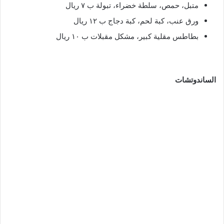
متبل، حمص، سلطة خضراء، تبولة ب ٧ ريال
ورق عنب، كبة لحم، كبة دجاج ب ١٢ ريال
بطاطس مقلية كبير، مشكل مقبلات ب ١٠ ريال
الساندوتشات