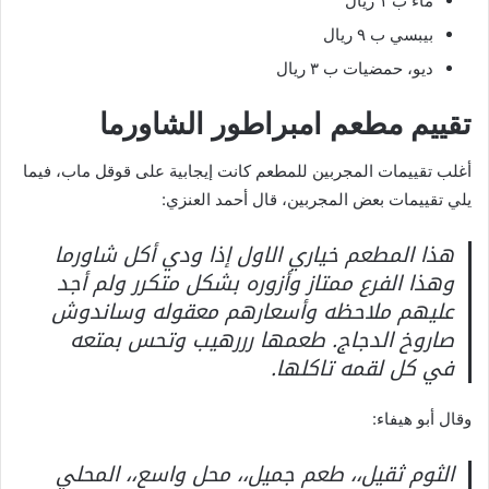
ماء ب ١ ريال
بيبسي ب ٩ ريال
ديو، حمضيات ب ٣ ريال
تقييم مطعم امبراطور الشاورما
أغلب تقييمات المجربين للمطعم كانت إيجابية على قوقل ماب، فيما
يلي تقييمات بعض المجربين، قال أحمد العنزي:
هذا المطعم خياري الاول إذا ودي أكل شاورما
وهذا الفرع ممتاز وأزوره بشكل متكرر ولم أجد
عليهم ملاحظه وأسعارهم معقوله وساندوش
صاروخ الدجاج. طعمها رررهيب وتحس بمتعه
في كل لقمه تاكلها.
وقال أبو هيفاء:
الثوم ثقيل،، طعم جميل،، محل واسع،، المحلي