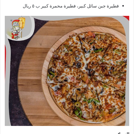
فطيرة جبن سائل كبير، فطيرة محمرة كبير ب ٥ ريال