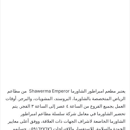
يعتبر مطعم امبراطور الشاورما Shawerma Emperor من مطاعم
الرياض المتخصصة بالشاورما، البروستد، المشويات، والبرجر. أوقات
العمل بجميع الفروع من الساعة ٤ عصر إلى الساعة ٣ الفجر. يتم
تحضير الشاورما في معامل شركة سلسلة مطاعم امبراطور
الشاورما الخاضعة لاشراف الجهات ذات العلاقة، ووفق أعلى معايير
الجودة والسلامة. للاستفسار والاقتراحات ٠٥٩١٦٢٧٦٧٦. حسابهم