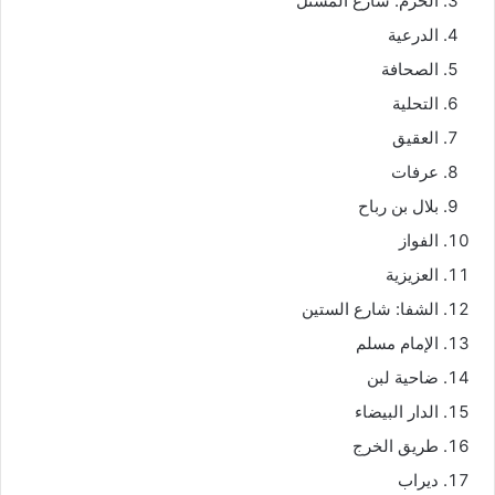
الحزم: شارع المشتل
الدرعية
الصحافة
التحلية
العقيق
عرفات
بلال بن رباح
الفواز
العزيزية
الشفا: شارع الستين
الإمام مسلم
ضاحية لبن
الدار البيضاء
طريق الخرج
ديراب