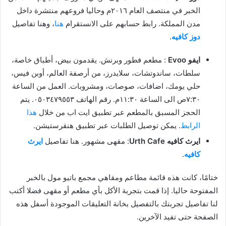
الخبر في منتصف العام ٢٠١٦م وحاليا فروعهم منتشرة داخل
مدن المملكة. رابط حسابهم على الانستقرام
هنا
، وهنا تفاصيل
دوز كافيه
.
ايفو Evoo
: مطعم فطور وبرنش. يقدمون بيض، أطباق خاصة،
سلطات، ساندوتشات، سلايدرز، من أرصفة العالم، أوبن فيس،
حلي يومك، اضافات، صوصات، ومشروبات. العمل من الساعة
٧:٣٠ص الى الساعة ١١:٣٠م. رقم الهاتف ٠٥٠٣٤٧٩٥٥٣. يتم
الحجز المسبق بالمطعم عبر تطبيق ايت اب من خلال
هذا
الرابط
. يمكن توصيل الطلبات عبر تطبيق هنقرستيشن.
ايرث كافيه Urth Cafe
: مقهى مشهور. هنا تفاصيل
ايرث
كافيه
.
ختامًا، كانت هذه قائمة مطاعم ومقاهي مجمع باتيو مول بالخبر
المفتوحة حاليا. إذا قمت بتجربة الأكل بأي مطعم أو مقهى فضلا أكتب
لنا تفاصيل تجربتك بالتفصيل بخانة التعليقات الموجودة أسفل هذه
الصفحة حتى تفيد الآخرين.