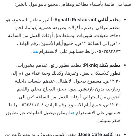
فيما يلي قائمة بأسماء مطاعم ومقاهي مجمع باتيو مول بالخبر:
مطعم أغاتي Aghatti Restaurant
: أشهر مطعم بالمجمع، هو
مطعم عراقي، يقدم مأكولات بطريقة عصرية (دولما، لحم،
دجاج، مقبلات، شوربات، وسلطات)، أوقات العمل من الساعة
١٠ص الى الساعة ١٢ص، جميع أيام الأسبوع. رقم الهاتف
٠٥٠٣٥٨٢٨٧٣. رابط حسابهم على الانستقرام
هنا
.
مطعم بكنك Pikniq
: مطعم فطور رائع، عندهم مخبوزات،
فطور كلاسيكي، بيض، وغيرها، وكذلك وجبة غداء من ١م إلى
١٢:٣٠ص. مسموح بدخول الأطفال، عندهم جلسات داخلية
وخارجية بدون بارتيشن. بدون حجز، الدجاج محلي واللحم
أنجوس من استرالي. أوقات العمل من الساعة ٩ص الى
١٢:٣٠ص، جميع أيام الأسبوع. رقم الهاتف ٠٥٦٢٤٤١٣٠٤. رابط
حسابهم على الانستقرام
هنا
. يمكن توصيل الطلبات عبر تطبيق
هنقرستيشن.
دوز كافيه Dose Cafe
: مقهى كويتي معروف، بدايتهم كانت من