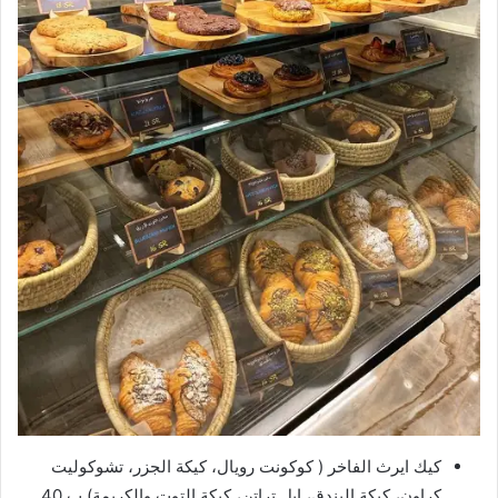
كيك ايرث الفاخر ( كوكونت رويال، كيكة الجزر، تشوكوليت
كراون، كيكة البندق، ابل تراتن، كيكة التوت والكريمة) ب 40