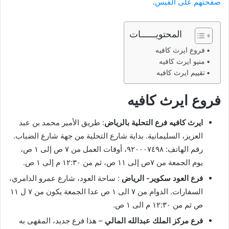
صفحتهم على الفيس
.
المحتويــــــات
فروع ايرث كافيه
منيو ايرث كافيه
تقييم ايرث كافيه
فروع ايرث كافيه
ايرث كافيه فرع التحلية بالرياض
: طريق الأمير محمد بن عبد
العزيز، السليمانية. بداية شارع التحلية من جهة شارع الضباب.
رقم الهاتف: ٩٢٠٠٠٧٤٩٨، أوقات العمل من ٧ ص إلى ١ ص،
يوم الجمعة من ٧ص إلى ١١ ص، ثم من ١٢:٣٠ م إلى ١ ص.
فرع العود سكوير- الرياض
: ساحة العود، شارع عمرو الدامري،
السفارات. الدوام من ٧ الى ١ ص عدا الجمعة يكون من ٧ ل ١١
ص ثم من ١٢:٣٠ م الى ١ ص.
فرع مركز الملك عبدالله المالي
– هذا فرع جديد، المقهى به