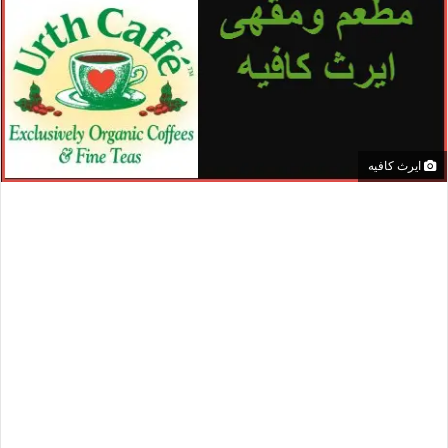
ايرث كافيه