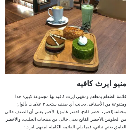
منيو ايرث كافيه
قائمة الطعام بمطعم ومقهى ايرث كافيه بها مجموعة كبيرة جدا
ومتنوعة من الأصناف، بجانب أي صنف ستجد ٣ علامات بألوان
مختلفة(احمر، اخضر فاتح، اخضر غامق) الأحمر يعني أن الصنف خالي
من الجلوتين.الأخضر الفاتح يعني خالي من منتجات الحليب، والأخضر
الغامق يعني نباتي، فيما يلي القائمة الكاملة لمقهى ايرث: