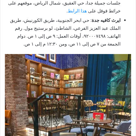
جلسات جميلة جدا، حي العقيق، شمال الرياض، موقعهم على
خرائط قوقل على
هذا الرابط
.
ايرث كافيه جدة
: حي ابحر الجنوبية، طريق الكورنيش، طريق
الملك عبد العزيز الفرعي، الشاطئ، لو برستيج مول. رقم
الهاتف: ٩٢٠٠٠٧٤٩٨، أوقات العمل: ٩ ص إلى ١ ص. دوام
الجمعة من ٧ ص إلى ١١ ص، ومن ١٢:٣٠ م إلى ١ ص.