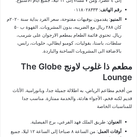
إلى ٤ عصرا. ومن ٧ مساء إلى ١٢ ليلا، جميع أيام الأسبوع.
رقم الهاتف
: ٠١١٨٠٢٨٣٣٣
المنيو
: يقدمون بوفيهات مفتوحة، سعر الفرد بداية سنة ٢٠٢٠م
كان ٢٨٨ ريال مع الضريبه، بدون المشروبات. القهوة ب ٥٠
ريال. تحتوي قائمة الطعام بمطعم الارجوان على شرمب،
سلطات، باستا، بقوليات، كومبو ايطالي، حلويات، رابس،
بالاضافة الى المشروبات الساخنة والباردة.
مطعم ذا غلوب لاونج The Globe
Lounge
من أفخم مطاعم الرياض، به اطلالة جميلة جدا، وبانورامية. الأثاث
قديم لكنه فخم، الأجواء هادئة، والخدمة ممتازة. مناسب جدا
للمناسبات الخاصة
العنوان
: طريق الملك فهد الفرعي، برج الفيصلية.
أوقات العمل
: من الساعة ٨ صباحا إلى الساعة ١٢ ليلا، جميع