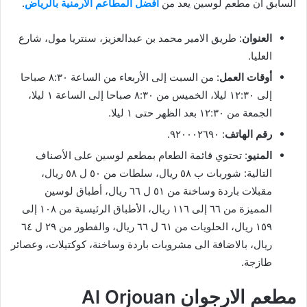
السابق أن مطعم لوسين يعد من
أفضل المطاعم الارمنية بالرياض
.
العنوان
: طريق الامير محمد بن عبدالعزيز، سنتريا مول، شارع
العليا.
أوقات العمل
: من السبت إلى الأربعاء من الساعة ٨:٣٠ صباحا
إلى ١٢:٣٠ ليلا، الخميس من ٨:٣٠ صباحا إلى الساعة ١ ليلا،
الجمعة من ١٢:٣٠ بعد الظهر حتى ١ ليلا.
رقم الهاتف
: ٩٢٠٠٠٢٦٩٠.
المنيو
: تحتوي قائمة الطعام بمطعم لوسين على الأصناف
التالية: شوربات ب ٥٨ ريال، سلطات من ٥٠ ل ٥٨ ريال،
مقبلات باردة وساخنة من ٥١ ل ٦٦ ريال، أطباق لوسين
المميزة من ٦٦ إلى ١١٦ ريال، الأطباق الرئيسية من ١٠٨ إلى
١٥٩ ريال، الحلويات من ٦١ ل ٦٦ ريال، والفطور من ٢٩ ل ٦٤
ريال، بالاضافة الى مشروبات باردة وساخنة، كوكتيلات، وعصائر
طازجة.
مطعم الارجوان Al Orjouan