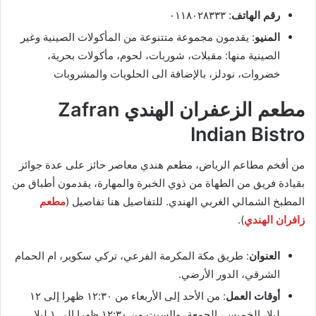
رقم الهاتف
: ٠١١٨٠٢٨٣٣٣
المنيو
: يقدمون مجموعة متتنوعة من المأكولات الصينية وغير
الصينية منها: مقبلات، شوربات، لحوم، مأكولات بحرية،
خضروات، نودلز، بالإضافة الى الحلويات والمشروبات
مطعم الزعفران الهندي Zafran
Indian Bistro
من أفخم مطاعم الرياض، مطعم هندي معاصر حائز على عدة جوائز
بقيادة فريق من الطهاة من ذوي الخبرة والمهارة، يقدمون أطباق من
المطبخ الشمالي الغربي الهندي. للتفاصيل هنا تفاصيل (
مطعم
زافران الهندي
).
العنوان
: طريق مكة المكرمة الفرعي، تركي سكوير، ام الحمام
الشرقي، الدور الأرضي.
أوقات العمل
: من الأحد إلى الأربعاء من ١٢:٣٠ ظهرا إلى ١٢
ليلا، الخميس، الجمعة، والسبت من ١٢:٣٠ ظهرا إلى ١ ليلا.