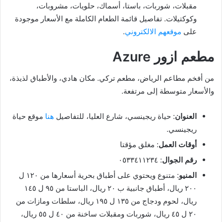
مقبلات، شوربات، باستا، أسماك، حلويات، مشروبات،
وكوكتيلات. تفاصيل قائمة الطعام الكاملة مع الأسعار موجودة
على
موقعهم الالكتروني
.
مطعم ازور Azure
من أفخم مطاعم الرياض، مطعم تركي. مكان هادي، والأطباق لذيذة،
والأسعار متوسطة إلى مرتفعة.
العنوان
: حياة ريجينسي، شارع العليا، للتفاصيل
هنا
موقع حياة
ريجينسي.
أوقات العمل
: مغلق مؤقتا
رقم الجوال
: ٠٥٣٣٤١١٢٣٤
المنيو
: متنوع ويحتوي على أطباق بحرية أسعارها من ١٢٠ ل
٢٠٠ ريال، أطباق جانبية ب ٢٠ ريال، الباستا من ٩٥ ل ١٤٥
ريال، لحوم ودجاج من ١٣٥ ل ١٩٥ ريال، سلطات ومازات من
٢٠ ل ٤٥ ريال، شوربات ومقبلات ساخنة من ٤٠ ل ٥٥ ريال،