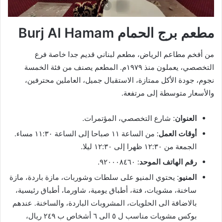
مطعم برج الحمام Burj Al Hamam
من أفخم مطاعم الرياض، مطعم لبناني قديم جدا خاصة فرع
التخصصي، يعملون منذ ١٩٧٩م. المطعم يصنف من فئة الخمسة
نجوم، جودة الأكل ممتازة، الاستقبال جميل، العاملين محترفين،
والأسعار متوسطة إلى مرتفعة.
العنوان
: شارع التخصصي، المؤتمرات.
أوقات العمل
: من الساعة ١١ صباحا إلى الساعة ١١:٣٠ مساء.
الجمعة من ١٢:٣٠ ظهرا إلى ١٢:٣٠ ليلا.
رقم الهاتف الموحد
: ٩٢٠٠٠٨٤٦٠.
المنيو
: يحتوي المنيو على سلطات وشوربات، مازة باردة، مازة
ساخنة، مشويات، فتة، أطباق يومية، شاورما، أطباق رئيسية،
بالاضافة الى الحلويات، المشروبات الباردة، والساخنة. عندهم
بوكس مشويات مناسب ل ٥ الى ٦ أشخاص ب ٢٤٩ ريال،