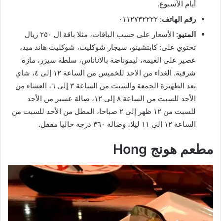
أيام الأسبوع.
رقم الهاتف
: ٠١١٢٧٣٢٢٢٢
المنيو
: الأسعار على حسب الباقات، مثلا باقة ال ٢٥٠ ريال
تحتوي على: كابتشينو، سيجار شوكليت، شوكليت هاند ميد،
عصير على الغيمه، ليموناضة بالاناناس، سلطة سيزر، مازة
شرقية. الغداء من الاحد للخميس من الساعة ١٢ إلى ٤، شاي
بعد الظهيرة الجمعة والسبت من الساعة ٣ إلى ٦، العشاء من
الأحد للسبت من الساعة ٨ إلى ١٢، صالة عسير من الأحد
للسبت من ١٢ ظهر إلى ٢ صباحا، المطل من الأحد للسبت من
الساعة ١٢ إلى ١١ ليلا، وصالة ٣٦٠ درجة حاليا مقفل.
مطعم هونج Hong