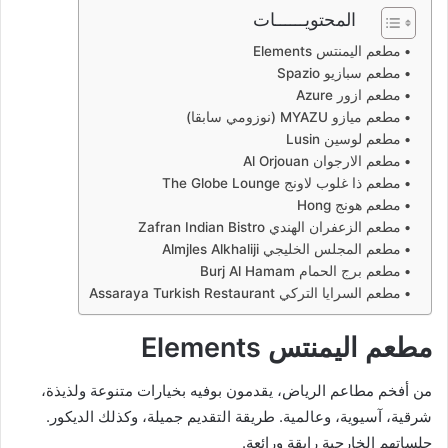
المحتويــــــات
مطعم اليمنتس Elements
مطعم سبازيو Spazio
مطعم ازور Azure
مطعم ميازو MYAZU (نوزومي سابقا)
مطعم لوسين Lusin
مطعم الارجوان Al Orjouan
مطعم ذا غلوب لاونج The Globe Lounge
مطعم هونج Hong
مطعم الزعفران الهندي Zafran Indian Bistro
مطعم المجلس الخليجي Almjles Alkhaliji
مطعم برج الحمام Burj Al Hamam
مطعم السرايا التركي Assaraya Turkish Restaurant
مطعم اليمنتس Elements
من أفخم مطاعم الرياض، يقدمون بوفيه بخيارات متنوعة ولذيذة،
شرقية، آسيوية، وعالمية. طريقة التقديم جميلة، وكذلك الديكور.
جلساتهم الخارجية رايقة ورائعة.