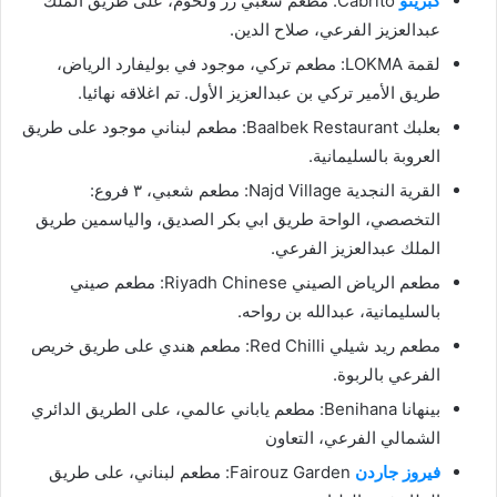
كبريتو
Cabrito: مطعم شعبي رز ولحوم، على طريق الملك
عبدالعزيز الفرعي، صلاح الدين.
لقمة LOKMA: مطعم تركي، موجود في بوليفارد الرياض،
طريق الأمير تركي بن عبدالعزيز الأول. تم اغلاقه نهائيا.
بعلبك Baalbek Restaurant: مطعم لبناني موجود على طريق
العروبة بالسليمانية.
القرية النجدية Najd Village: مطعم شعبي، ٣ فروع:
التخصصي، الواحة طريق ابي بكر الصديق، والياسمين طريق
الملك عبدالعزيز الفرعي.
مطعم الرياض الصيني Riyadh Chinese: مطعم صيني
بالسليمانية، عبدالله بن رواحه.
مطعم ريد شيلي Red Chilli: مطعم هندي على طريق خريص
الفرعي بالربوة.
بينهانا Benihana: مطعم ياباني عالمي، على الطريق الدائري
الشمالي الفرعي، التعاون
فيروز جاردن
Fairouz Garden: مطعم لبناني، على طريق