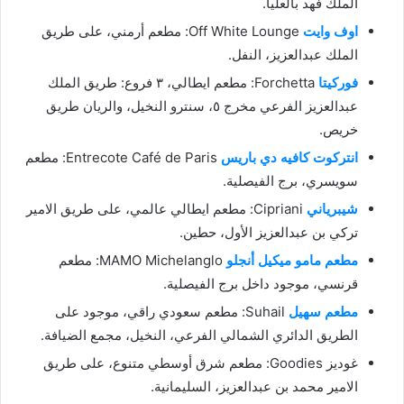
الملك فهد بالعليا.
اوف وايت
Off White Lounge: مطعم أرمني، على طريق
الملك عبدالعزيز، النفل.
فوركيتا
Forchetta: مطعم ايطالي، ٣ فروع: طريق الملك
عبدالعزيز الفرعي مخرج ٥، سنترو النخيل، والريان طريق
خريص.
انتركوت كافيه دي باريس
Entrecote Café de Paris: مطعم
سويسري، برج الفيصلية.
شيبرياني
Cipriani: مطعم ايطالي عالمي، على طريق الامير
تركي بن عبدالعزيز الأول، حطين.
مطعم مامو ميكيل أنجلو
MAMO Michelanglo: مطعم
قرنسي، موجود داخل برج الفيصلية.
مطعم سهيل
Suhail: مطعم سعودي راقي، موجود على
الطريق الدائري الشمالي الفرعي، النخيل، مجمع الضيافة.
غوديز Goodies: مطعم شرق أوسطي متنوع، على طريق
الامير محمد بن عبدالعزيز، السليمانية.