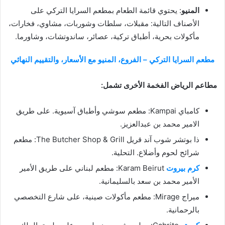
المنيو
: يحتوي قائمة الطعام بمطعم السرايا التركي على
الأصناف التالية: مقبلات، سلطات وشوربات، مشاوي، فخارات،
مأكولات بحرية، أطباق تركية، عصائر، ساندوتشات، وشاورما.
مطعم السرايا التركي – الفروع، المنيو مع الأسعار، والتقييم النهائي
مطاعم الرياض الفخمة الأخرى تشمل:
كامباي Kampai: مطعم سوشي وأطباق آسيوية. على طريق
الامير محمد بن عبدالعزيز.
ذا بوتشر شوب آند قريل The Butcher Shop & Grill: مطعم
شرائح لحوم وأضلاع. التحلية.
كرم بيروت
Karam Beirut: مطعم لبناني على طريق الأمير
الأمير محمد بن سعد بالسليمانية.
ميراج Mirage: مطعم مأكولات صينية، على شارع التخصصي
بالرحمانية.