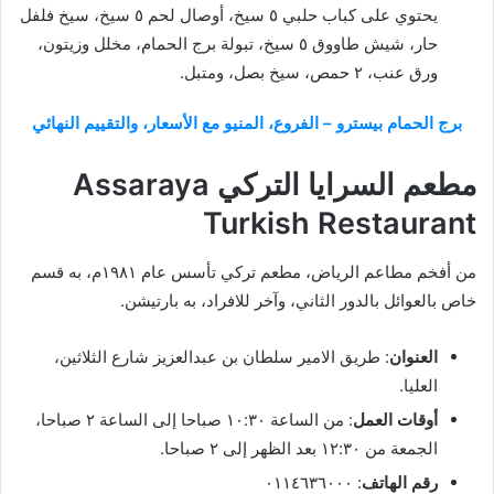
يحتوي على كباب حلبي ٥ سيخ، أوصال لحم ٥ سيخ، سيخ فلفل
حار، شيش طاووق ٥ سيخ، تبولة برج الحمام، مخلل وزيتون،
ورق عنب، ٢ حمص، سيخ بصل، ومتبل.
برج الحمام بيسترو – الفروع، المنيو مع الأسعار، والتقييم النهائي
مطعم السرايا التركي Assaraya
Turkish Restaurant
من أفخم مطاعم الرياض، مطعم تركي تأسس عام ١٩٨١م، به قسم
خاص بالعوائل بالدور الثاني، وآخر للافراد، به بارتيشن.
العنوان
: طريق الامير سلطان بن عبدالعزيز شارع الثلاثين،
العليا.
أوقات العمل
: من الساعة ١٠:٣٠ صباحا إلى الساعة ٢ صباحا،
الجمعة من ١٢:٣٠ بعد الظهر إلى ٢ صباحا.
رقم الهاتف
: ٠١١٤٦٣٦٠٠٠