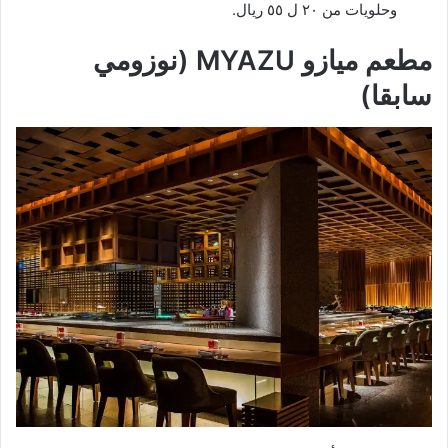
وحلويات من ٢٠ ل ٥٥ ريال.
مطعم ميازو MYAZU (نوزومي
سابقا)