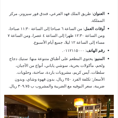
العنوان
: طريق الملك فهد الفرعي، فندق فور سيزونز، مركز
المملكة.
أوقات العمل
: من الساعة ٦ صباحا إلى الساعة ١١:٣٠ صباحا،
ومن الساعة ١٢:٣٠ ظهرا إلى الساعة ٤ عصرا، ومن الساعة ٧
مساء إلى الساعة ١٢ ليلا، جميع أيام الأسبوع.
رقم الهاتف
: ٠١١٢١١٥٠٠٠.
المنيو
: يحتوي المطعم على أطباق متنوعة منها: ستيك دجاج
ولحم، مأكولات بحرية، سوشي ياباني، أنواع من الأجبان،
سلطات، آيس كريم، مشروبات باردة، ساخنة، وحلويات.
الأسعار: تكلفة الفرد ٢٥٠ ريال، بدون قهوة وشاي، وبدون
ضريبة، سعر البوفيه مع الضريبة والمشروب ب ٣٠٩.٧٥ ريال.