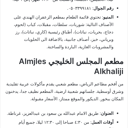
رقم الجوال
: ٠٥٠٣٣٩٩١٨١.
المنيو
: تحتوي قائمة الطعام بمطعم الزعفران الهندي على
الأصناف التالية: شوربات، سلطات، مقبلات، كباب (لحوم،
دجاج، بحريات، نباتات)، أطباق رئيسية (كاري، نباتات)، رز
وبرياني، خبز، أصناف جانبية، بالاضافة الى الحلويات
والمشروبات الغازية، الباردة والساخنة.
مطعم المجلس الخليجي Almjles
Alkhaliji
من أفخم مطاعم الرياض، مطعم شعبي يقدم مأكولات عربية تقليدية
وشرق أوسطية. جلساتهم شعبية ارضية، المطعم نظيف جدا، يدخنون
المكان ببخور. الديكور والموقع ممتاز، الأسعار مقبولة.
العنوان
: طريق الامام عبدالله بن سعود بن عبدالعزيز، غرناطة.
أوقات العمل
: من ٤:٣٠ صباحا إلى ١٢:٣٠ ليلا، جميع أيام