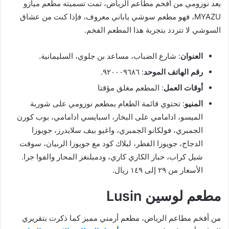
يعد نوزومي من أفخم مطاعم الرياض، تمت تسميته مطعم ميازو
MYAZU، فهو مطعم سوشي ياباني معروف، فإذا كنت من عشاق
السوشي لا تتردد بتجربة هذا المطعم الفخم.
العنوان
: شارع الضباب، مساعد بن جلوي، السليمانية.
رقم الهاتف الموحد
: ٩٢٠٠٠٩٦٨٦.
أوقات العمل
: المطعم مغلق مؤقتا
المنيو
: تحتوي قائمة الطعام بمطعم نوزومي على شوربة
الميسو، ادامامي على البخار، اسبايسي ادامامي، بوب كورن
الجمبري، فولكانو الجمبري، واغيو بيف سلايدرز، جويوزا
الدجاج، جويوزا الفطر، لبلاك كود مع جويوزا الربيان، سوفت
شيل كراب، حبار الكاري كاري، ودمبلنغز المحار والفوا جرا.
الأسعار من ٢٩ إلى ١٤٩ ريال.
مطعم لوسين Lusin
من أفخم مطاعم الرياض، مطعم أرمني مميز كما ذكرت بتقريري