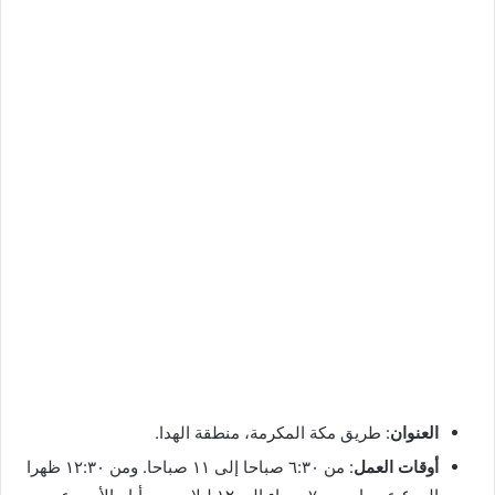
العنوان
: طريق مكة المكرمة، منطقة الهدا.
أوقات العمل
: من ٦:٣٠ صباحا إلى ١١ صباحا. ومن ١٢:٣٠ ظهرا