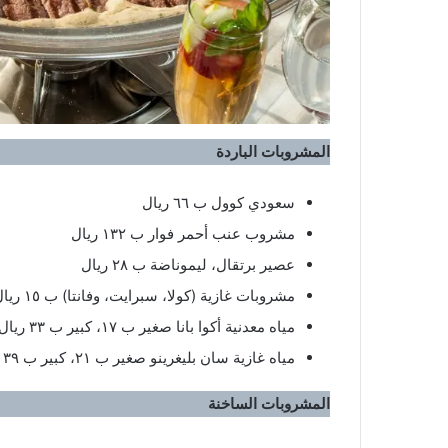
المشروبات الباردة
سعودي كوول ب ٦٦ ريال
مشروب عنب أحمر فوار ب ١٣٢ ريال
عصير برتقال، ليموناضة ب ٢٨ ريال
مشروبات غازية (كولا، سبرايت، وفانتا) ب ١٥ ريال
مياه معدنية أكوا بانا صغير ب ١٧، كبير ب ٣٣ ريال
مياه غازية سان بليغرينو صغير ب ٢١، كبير ب ٣٩ ريال
المشروبات الساخنة