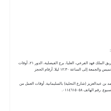
(انتركوت كافيه دي باريس) طريق الملك فهد الفرعي، العليا، برج الفيصلية، الدور ٢١، أوقات
العمل من الساعة ٢ ظهرا إلى الساعة ١٢ ليلا، الخميس والجمعة إلى الساعة ١٢:٣٠ ليلا. أرقام الحجز
د بن عبدالعزيز (شارع التحلية) بالسليمانية. أوقات العمل من