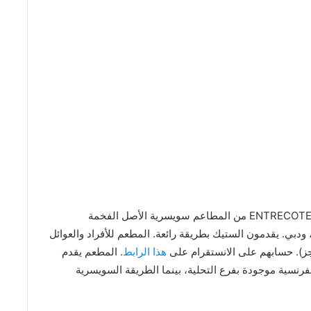
يعتبر مطعم انتركوت كافيه دي باريس ENTRECOTE Cafe de Paris من المطاعم سويسرية الأصل الفخمة
ودبي. يقدمون الستيك بطريقة رائعة. المطعم للأفراد والعوائل
ز). حسابهم على الانستقرام على
هذا الرابط
. المطعم يقدم
فرنسية موجودة بفرع التحلية، بينما الطريقة السويسرية