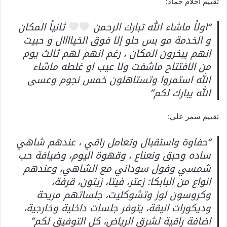
تقييم احلام حماد:
“اولاً ماشاء الله تبارك الرحمن
ثانياً المكان
و الخدمة مو بس حلو إلا فوق الخياااال و حبيت
انهم يبخرون المكان ، رغم انهم لهم ثالث يوم
من الافتتاح ماشفت ولا عيب او غلطه ماشاء
الله استمروا وتستاهلون خمس نجوم وعسى
الله يبارك لكم”
تقييم سمر علي:
“حفاوة واستقبال وتعامل راقي ، عندهم شاهي
ساده وحبق ونعناع ، وقهوة اليوم، وضيافة حب
شمسي وفول سوداني مع الشاهي، وعندهم
انواع من البابكا: زعتر، فيتا، زيتون، قرفة،
وكروسون لوز وتشوكليت، جلساتهم مريحة
وديكورات انيقة، يتوفر جلسات داخلية وخارجية،
اضافة راقية لشرق الرياض، كل التوفيق لكم”