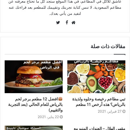
عاشق للأكل في المطاعم، في هذا الموقع ستجد كل ما تحتاج معرفته عن
مطاعم السعودية. لا تنس كتابة تجربتك وتقييمك للمطعم بعد قراءتك عنه
لتفيد من يأتي بعدك.
Twitter
Facebook
موقع
الويب
مقالات ذات صلة
تبي مطاعم رخيصة وحلوه ولذيذة
افضل 12 مطعم برجر لحم
بالرياض؟ هذه أرخص 11 مطعم
بالرياض للعام الحالي (بعد التجربة
والتقييم)
27 فبراير، 2021
22 يناير، 2021
مقهى الهلال – العنوان، المنيو مع