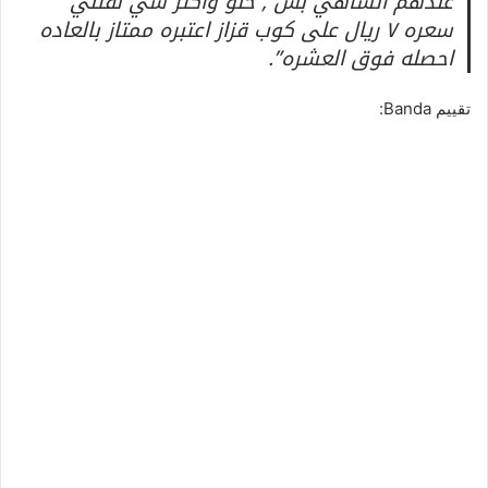
عندهم الشاهي بس , حلو واكثر شي لفتني
سعره ٧ ريال على كوب قزاز اعتبره ممتاز بالعاده
احصله فوق العشره”.
تقييم Banda: