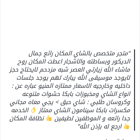
“متجر متخصص بالشاي المكان رائع جمال
الديكور وبساطته والاشجار اعطت المكان روح
ماشاء الله زيارتي العصر شبه مزدحم لايحتاج حجز
لايوجد موسيقى الله يبارك لهم يوجد جلسات
داخليه وخارجيه الاسعار ممتازه المنيو عباره عن :
انواع الشاي ومخبوزات بابكا حشوات متنوعه
وكروسان طلبي : شاي حبق > يجي معاه مجاني
مكسرات بابكا سينامون الشاي ممتاز
الخدمه
جدا رائعه و الموظفين لطيفين
نظافة المكان
ارجع له بإذن الله”