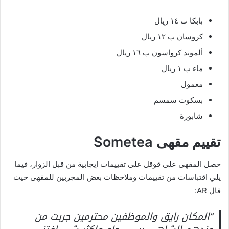
بابكا ب ١٤ ريال
كروسان ب ١٢ ريال
ألموند كرواسون ب ١٦ ريال
ماء ب ١ ريال
معمول
بسكوت سمسم
شابورة
تقييم مقهى Sometea
حصل المقهى على قوقل على تقييمات إيجابية من قبل الزوار، فيما
يلي اقتباسات من تقييمات وملاحظات بعض المجربين للمقهى حيث
قال AR:
“المكان رايق والموظفين محترمين جربت من