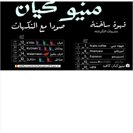
منيو كيان كافيه