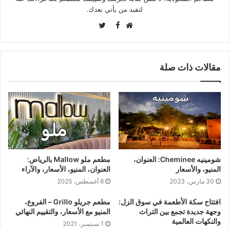
لتفيد من يأتي بعدك.
Twitter
Facebook
موقع
الويب
مقالات ذات صلة
شومينيه Cheminee: العنوان،
مطعم ملو Mallow بالرياض:
المنيو، والأسعار
العنوان، المنيو، الأسعار، والآراء
30 مارس، 2023
6 أغسطس، 2025
افتتاح سكة الأطعمة في سوق الزل:
مطعم جريلو Grillo – الفروع،
وجهة جديدة تجمع بين التراث
المنيو مع الأسعار، والتقييم النهائي
والنكهات العالمية
1 سبتمبر، 2021