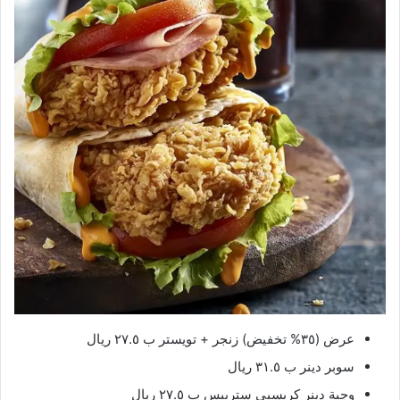
عرض (٣٥% تخفيض) زنجر + تويستر ب ٢٧.٥ ريال
سوبر دينر ب ٣١.٥ ريال
وجبة دينر كريسبي ستريبس ب ٢٧.٥ ريال