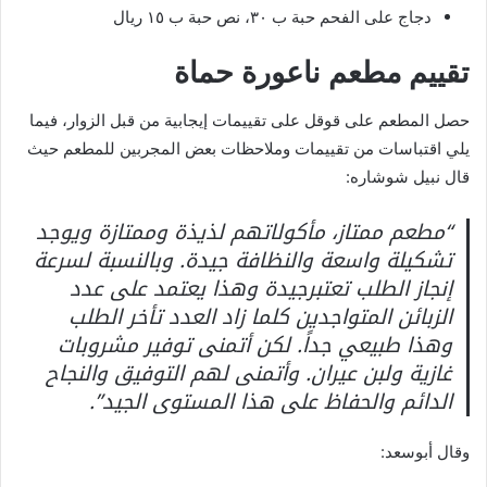
دجاج على الفحم حبة ب ٣٠، نص حبة ب ١٥ ريال
تقييم مطعم ناعورة حماة
حصل المطعم على قوقل على تقييمات إيجابية من قبل الزوار، فيما
يلي اقتباسات من تقييمات وملاحظات بعض المجربين للمطعم حيث
قال نبيل شوشاره:
“مطعم ممتاز، مأكولاتهم لذيذة وممتازة ويوجد
تشكيلة واسعة والنظافة جيدة. وبالنسبة لسرعة
إنجاز الطلب تعتبرجيدة وهذا يعتمد على عدد
الزبائن المتواجدين كلما زاد العدد تأخر الطلب
وهذا طبيعي جداً. لكن أتمنى توفير مشروبات
غازية ولبن عيران. وأتمنى لهم التوفيق والنجاح
الدائم والحفاظ على هذا المستوى الجيد”.
وقال أبوسعد: