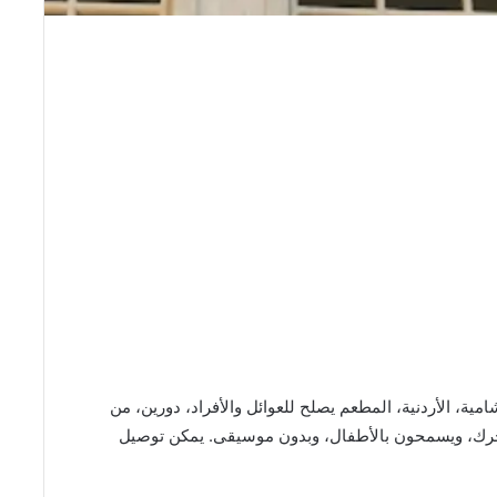
Lubna Res من المطاعم الشامية، الأردنية، المطعم يصلح للعوائل والأفراد، دورين، من
يشن متحرك، ويسمحون بالأطفال، وبدون موسيقى. يمكن توصيل