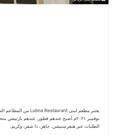
يعتبر مطعم لبنى taurant
نوفمبر ٢٠٢١م أصبح عندهم فطور. عندهم بارت
الطلبات عبر هنقرستيشن، جاهز، ذا شفز، وكريم.