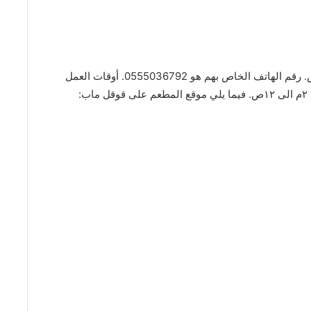
المطعم موجود بحي الورود على طريق العروبة، الرياض. رقم الهاتف الخاص بهم هو 0555036792. أوقات العمل