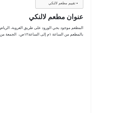
تقييم مطعم لالنكي
عنوان مطعم لالنكي
بالمطعم من الساعة ١م إلى الساعة١٢ص، الجمعة من ٢م الى ١٢ص. فيما يلي موقع المطعم على قوقل ماب: