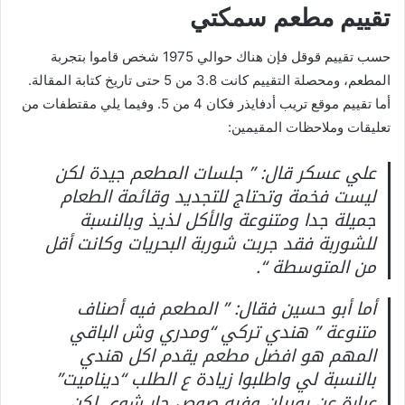
تقييم مطعم سمكتي
حسب تقييم قوقل فإن هناك حوالي 1975 شخص قاموا بتجربة
المطعم، ومحصلة التقييم كانت 3.8 من 5 حتى تاريخ كتابة المقالة.
أما تقييم موقع تريب أدفايذر فكان 4 من 5. وفيما يلي مقتطفات من
تعليقات وملاحظات المقيمين:
علي عسكر قال: ” جلسات المطعم جيدة لكن
ليست فخمة وتحتاج للتجديد وقائمة الطعام
جميلة جدا ومتنوعة والأكل لذيذ وبالنسبة
للشوربة فقد جربت شوربة البحريات وكانت أقل
من المتوسطة “.
أما أبو حسين فقال: ” المطعم فيه أصناف
متنوعة ” هندي تركي “ومدري وش الباقي
المهم هو افضل مطعم يقدم اكل هندي
بالنسبة لي واطلبوا زيادة ع الطلب “ديناميت”
عبارة عن روبيان وفيه صوص حار شوي لكن