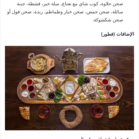
صحن حلاوة، كوب شاي مع نعناع، سلة خبز، قشطة، جبنة
سائلة، صحن حمص، صحن خيار وطماطم، زبدة، صحن فول أو
صحن شكشوكة.
الإضافات (فطور)
عسل، قشطة ب ٨ ريال