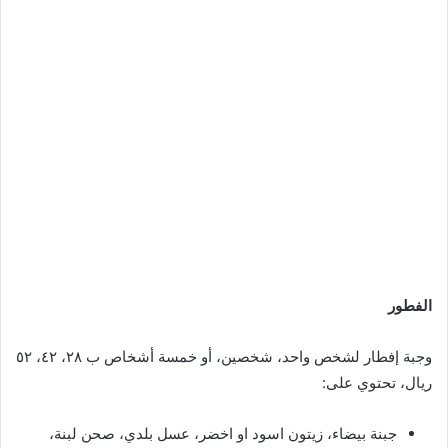
الفطور
وجبة إفطار لشخص واحد، شخصين، أو خمسة أشخاص ب ٢٨، ٤٢، ٥٢
ريال، تحتوي على:
جبنة بيضاء، زيتون اسود او اخضر، عسل بلدي، صحن لبنة،