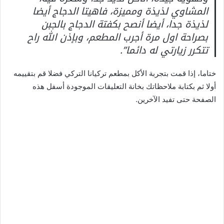
المشاوي لذيذة ومميزة، فاهيتا الدجاج أيضا
لذيذة جدا، أيضا أنصح بكفتة الدجاج بالجبن
بصراحة اول مرة أجرب المطعم، وبإذن الله راح
تتكرر زيارتي له دائما”.
ختاما، إذا قمت بتجربة الأكل بمطعم تركيانا التركي فضلا قم بتقييمه
أولا ثم بكتابة ملاحظاتك بخانة التعليقات الموجودة أسفل هذه
الصفحة حتى تفيد الآخرين.