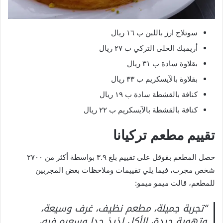
سوتلاج ارز باللبن ب ١٦ ريال
أريمبك الحلى التركي ب ٢٧ ريال
بقلاوة سادة ب ٣١ ريال
بقلاوة بالآيسكريم ب ٣٣ ريال
كنافة بالقشطة سادة ب ١٩ ريال
كنافة بالقشطة بالآيسكريم ب ٢٢ ريال
تقييم مطعم تركيانا
حصل المطعم بقوقل على تقييم بلغ ٣.٩ بواسطة أكثر من ٢٧٠٠
شخص مجرب، فيما يلي تقييمات وملاحظات بعض المجربين
للمطعم، قالت ميمو ميمو:
“تجربة جميلة، مطعم نظيف، غرف وسيعة،
وتهوية جيدة، الأكل لذيذ جدا وسعره فيه،