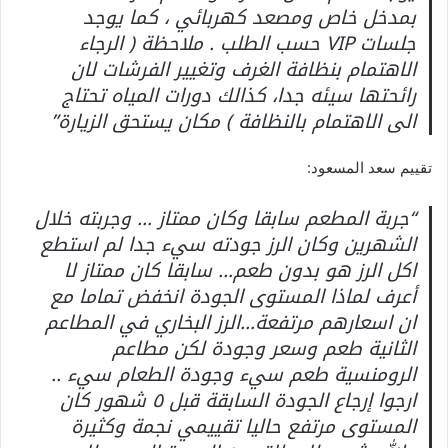
بمدخل خاص ومصعد كهربائي ، كما يوجد
جلسات VIP حسب الطلب . ملاحظة ( الرجاء
الاهتمام بنظافة الغرف وتغيير الفرشات لان
رائحتها سيئه جدا، كذالك دورات المياه تحتاج
الى الاهتمام بالنظافة ) مكان يستحق الزيارة”
تقييم سعد المسعود:
“جربة المطعم سابقا وكان ممتاز … وجربته خلال
الشهرين وكان الرز جودته سيء جدا لم استطع
اكل الرز هو بدون طعم… سابقا كان ممتاز لا
أعرف لماذا المستوى الجودة انخفض تماما مع
ان اسعارهم مرتفعة…الرز البخاري في المطاعم
الثانية طعم وسعر وجودة لكن مطاعم
الرومنسية طعم سيء وجودة الطعام سيء ..
ارجوا إرجاع الجودة السابقة قبل ٥ شهور كان
المستوى مرتفع حاليا تقييمي نجمة وكثيرة