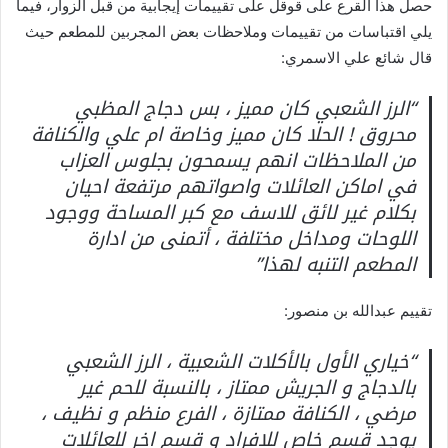
حصل هذا القرع على قوقل على تقييمات إيجابية من قبل الزوار، فيما
يلي اقتباسات من تقييمات وملاحظات بعض المجربين للمطعم حيث
قال شائع علي الاسمري:
“الرز الشعبي كان مميز ، بس دجاج المظبي
محروق ! الحلا كان مميز وخاصة ام علي والكنافة
من الملاحظات انهم يسمحون بجلوس العزاب
في اماكن العائلات واصواتهم مرتفعة احيان
بكلام غير لائق للاسف مع كبر المساحة ووجود
اللوحات ومداخل مختلفة ، أتمنى من ادارة
المطعم التنبه لهذا”
تقييم عبدالله بن منصور:
“خياري الأول بالأكلات الشعبية ، الرز الشعبي
بالدجاج و الجريش ممتاز ، بالنسبة للحم غير
مرضي ، الكنافة ممتازة ، الفرع منظم و نظيف ،
يوجد قسم خاص للافراد و قسم اخر للعائلات