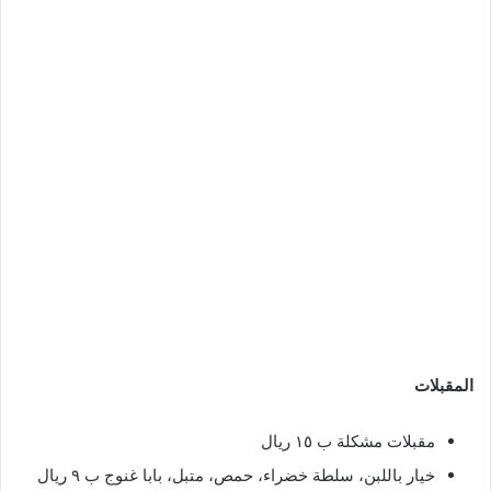
المقبلات
مقبلات مشكلة ب ١٥ ريال
خيار باللبن، سلطة خضراء، حمص، متبل، بابا غنوج ب ٩ ريال