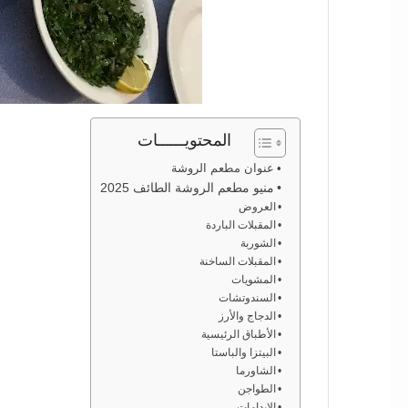
المحتويــــــات
عنوان مطعم الروشة
منيو مطعم الروشة الطائف 2025
العروض
المقبلات الباردة
الشوربة
المقبلات الساخنة
المشويات
السندوتشات
الدجاج والأرز
الأطباق الرئيسية
البيتزا والباستا
الشاورما
الطواجن
الإيدامات