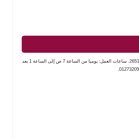
شارع السداد، شهار، امام ثاموية الملك فهد بالطائف 26514. ساعات العمل: يوميا من الساعة 7 ص إلى الساعة 1 بعد