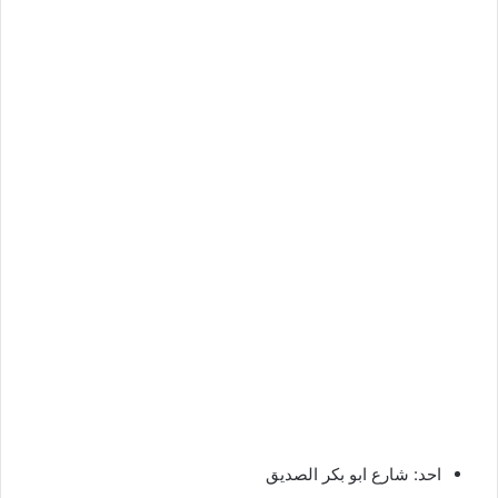
احد: شارع ابو بكر الصديق