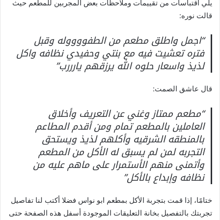
يلي اقتباسات من تقييمات وملاحظات بعض المجربين للمطعم حيث
قالت نوره:
“اجمل واطلق مطعم من الطفووووله وقبل
فتره تعشيت فيه مع بنتي وحفيدي نظافه واكل
لذيذ واسعار حلوه الله يرزقهم يارررب”
قال عاشق الصمت:
“مطعم ممتاز وغني عن التعريف وأخلاق
العاملين بالمطعم تمام ومن أقدم المطاعم
بالمنطقه الشرقيه وأكلهم لذيذ ويستحق
التجربه لمن لم يسبق له الأكل من المطعم
وأتمنى منهم الأستمرار على ماهم عليه من
نظافه وإبداع بالأكل”
ختامًا، إذا قمت بتجربة الأكل بمطعم ابو نواس فضلا أكتب لنا تفاصيل
تجربتك بالتفصيل بخانة التعليقات الموجودة أسفل هذه الصفحة حتى