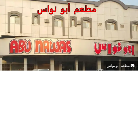
مطعم أبو نواس