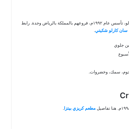
مطعم ايطالي عالمي، المطعم يتبع لمجموعة سان كارلو، تأسس عام ١٩٩٢م، فروعهم بالمملكة بالرياض وجدة. رابط
سان كارلو شكيتي
.
بن جلوي
 لحوم، سمك، وخضروات.
مطعم كريزي بيتزا
.