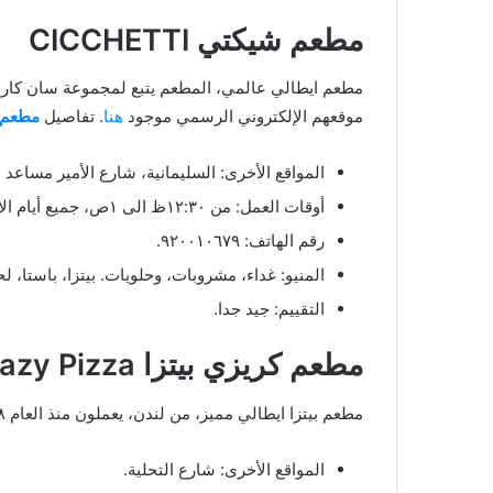
مطعم شيكتي CICCHETTI
موقعهم الإلكتروني الرسمي موجود
هنا
. تفاصيل
مطعم 
المواقع الأخرى: السليمانية، شارع الأمير مساعد 
أوقات العمل: من ١٢:٣٠ظ الى ١ص، جميع أيام الأسبوع
رقم الهاتف: ٩٢٠٠١٠٦٧٩.
المنيو: غداء، مشروبات، وحلويات. بيتزا، باستا،
التقييم: جيد جدا.
مطعم كريزي بيتزا Crazy Pizza
مطعم بيتزا ايطالي مميز، من لندن، يعملون منذ العام ١٩٩٨م. هنا تفاصيل
المواقع الأخرى: شارع التحلية.