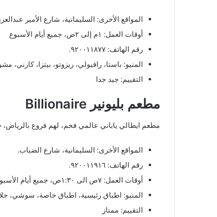
المواقع الأخرى: السليمانية، شارع الأمير عبدالع
أوقات العمل: ١م إلى ٢ص، جميع أيام الأسبوع
رقم الهاتف: ٩٢٠٠١١٨٧٧.
المنيو: باستا، رافيولي، ريزوتو، بيتزا، كارني، م
التقييم: جيد جدا
مطعم بليونير Billionaire
مطعم ايطالي ياباني عالمي فخم، لهم فروع بالرياض، 
المواقع الأخرى: السليمانية، شارع الضباب.
رقم الهاتف: ٩٢٠٠١١٩١٦.
أوقات العمل: ٧ص الى ١:٣٠ص، جميع أيام الأسبوع
المنيو: اطباق رئيسية، اطباق خاصة، سوشي، حلا،
التقييم: ممتاز