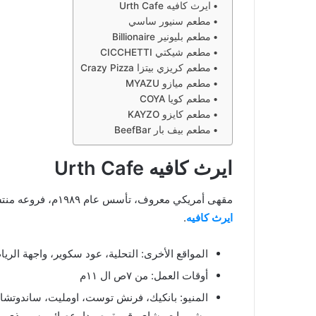
ايرث كافيه Urth Cafe
مطعم سنيور ساسي
مطعم بليونير Billionaire
مطعم شيكتي CICCHETTI
مطعم كريزي بيتزا Crazy Pizza
مطعم ميازو MYAZU
مطعم كويا COYA
مطعم كايزو KAYZO
مطعم بيف بار BeefBar
ايرث كافيه Urth Cafe
مقهى أمريكي معروف، تأسس عام ١٩٨٩م، فروعه منتشرة داخل الرياض، ولهم فرع وحيد بجدة. هنا تفاصيل
ايرث كافيه
.
المواقع الأخرى: التحلية، عود سكوير، واجهة الريا
أوقات العمل: من ٧ص ال ١١م
المنيو: بانكيك، فرنش توست، اومليت، ساندوتشات
مشروبات، شاي، قهوة، صودا، عصائر وسموذي.