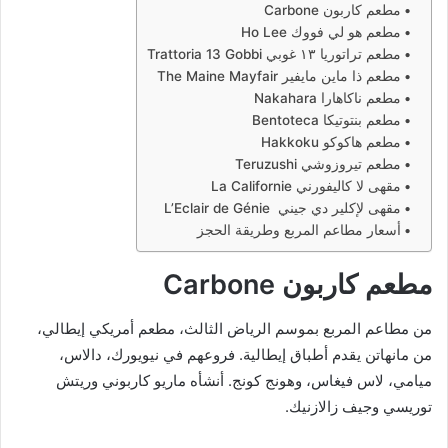
مطعم كاربون Carbone
مطعم هو لي فووك Ho Lee
مطعم تراتوريا ١٣ غوبي Trattoria 13 Gobbi
مطعم ذا ماين مايفير The Maine Mayfair
مطعم ناكاهارا Nakahara
مطعم بنتوتيكا Bentoteca
مطعم هاكوكو Hakkoku
مطعم تيروزوشي Teruzushi
مقهى لا كاليفورني La Californie
مقهى لإكلير دي جيني L’Eclair de Génie
أسعار مطاعم المربع وطريقة الحجز
مطعم كاربون Carbone
من مطاعم المربع بموسم الرياض الثالث، مطعم أمريكي إيطالي،
من مانهاتن يقدم أطباق إيطالية. فروعهم في نيويورك، دالاس،
ميامي، لاس فيغاس، وهونج كونج. أنشأه ماريو كاربوني وريتش
توريسي وجيف زالازنيك.