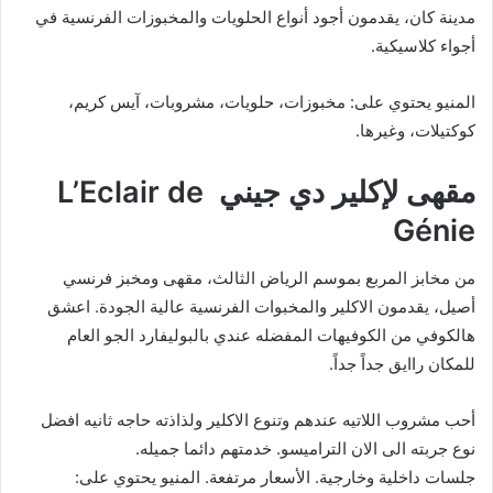
مدينة كان، يقدمون أجود أنواع الحلويات والمخبوزات الفرنسية في
أجواء كلاسيكية.
المنيو يحتوي على: مخبوزات، حلويات، مشروبات، آيس كريم،
كوكتيلات، وغيرها.
مقهى لإكلير دي جيني L’Eclair de
Génie
من مخابز المربع بموسم الرياض الثالث، مقهى ومخبز فرنسي
أصيل، يقدمون الاكلير والمخبوات الفرنسية عالية الجودة. اعشق
هالكوفي من الكوفيهات المفضله عندي بالبوليفارد الجو العام
للمكان راايق جداً جداً.
أحب مشروب اللاتيه عندهم وتنوع الاكلير ولذاذته حاجه ثانيه افضل
نوع جربته الى الان التراميسو. خدمتهم دائما جميله.
جلسات داخلية وخارجية. الأسعار مرتفعة. المنيو يحتوي على: