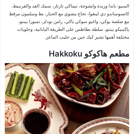
المنيو: باندا وزبدة وانشوجة، تيماكي تارتار، سمك القد والقرنبيط،
كاتسوساندو دي لينغوا، نخاع مشوي مع الحبار، بط وسلمون مرقط
مع صلصة يوكي، واغيو سوكي ياكي، رامن نودلز، تمبورا بينتو،
ياكينيكو بينتو، سلطة بطاطس على الطريقة اليابانية، وحلويات
مختلفة أهمها تشيز كيك جبن من حليب الماعز.
مطعم هاكوكو Hakkoku