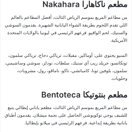
مطعم ناكاهارا Nakahara
من مطاعم المربع بموسم الرياض الثالث، أفضل المطاعم بالعالم
اللي تقدم اللحوم بطريقة الشواء اليابانية الشهيرة. يقدمون السوشي
والستيك، لحم الواقيو. فرعهم الرئيسي في ليونيا بالولايات المتحدة
الأمريكية.
المنيو يحتوي على: أوماكيز، مقبلات، ترياكي دجاج، ترياكي سلمون،
تونكاتسو، جريلد ريب آي ستيك، سلطات، نودلز، سوشي وساشيمي،
سلمون، بلوفين تونا، كامباتشي، تاكو، تاماقو، رول، مشروبات،
وحلويات.
مطعم بنتوتيكا Bentoteca
من مطاعم المربع بموسم الرياض الثالث، مطعم ياباني إيطالي يتبع
للشيف يوجي توكويوشي الحاصل على نجمة ميشلان. يقدمون أطباق
يابانية بطريقة إبداعية. فرعهم الرئيسي في ميلانو بإيطاليا.