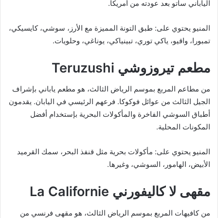
الياباني ساتو بعد عودته من أمريكا.
المنيو يحتوي على: طبق التونة المميزة مع الأرز، سوشي، كايسيكي،
تمبورا، واقيو، ياكي توري، تبينياكي، يوناغي، وحلويات.
مطعم تيروزوشي Teruzushi
من مطاعم المربع بموسم الرياض الثالث، هو مطعم ياباني بإشراف
الجيل الثالث من عوائل فوكوكا. فرعهم الرئيسي في اليابان. يقدمون
أطباق السوشي الفاخرة والمأكولات البحرية بإستخدام أفضل
المكونات المحلية.
المنيو يحتوي على: مأكولات بحرية مثل قنفذ البحر، سمك القرميد
الأبيض، الهامور، السوشي، وغيرها.
مقهى لا كاليفورني La Californie
من كافيهات المربع بموسم الرياض الثالث، هو مقهى فرنسي من