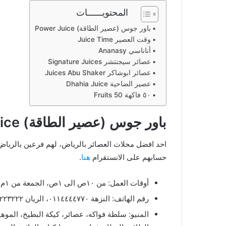
المحتويــــــات
باور جوس (عصير الطاقة) Power Juice
وقت العصير Juice Time
أناناسي Ananasy
عصائر سيجنتشر Signature Juices
عصائر ابوشاكر Juices Abu Shaker
عصير الضاحية Dhahia Juice
٥٠ فاكهة Fruits 50
باور جوس (عصير الطاقة) Power Juice
احد افضل محلات العصائر بالرياض، لهم فرعين بالرياض (
حسابهم على الانستقرام
هنا
.
أوقات العمل: من ١٠ص الى ١ص، الجمعة من ١م إلى ٢ص.
رقم الهاتف: النزهة ٠١١٤٤٤٤٧٧٠، الريان ٠١١٢٢٢٣٢٢٢، رقم الواتساب 0551551716
المنيو: سلطة فواكه، عصائر، كيكة البطيخ، المو