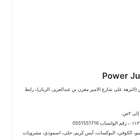
النزهة على شارع الامير مقرن بن عبدالعزيز، الريان)، رابط
هيتو، الكوفي، البوكسات، آيس كريم، حلى، اسموذي، مشروبات