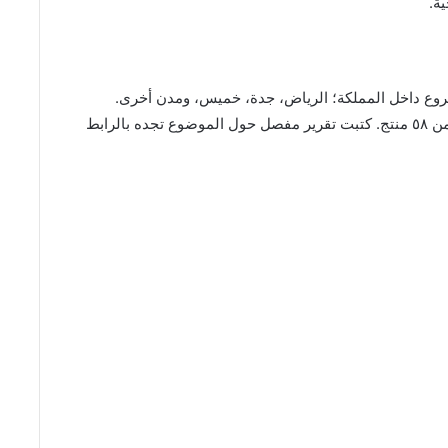
ة.
براند سعودي ١٠٠% لهم عدة فروع داخل المملكة؛ الرياض، جدة، خميس، ومدن أخرى.
خبرتهم تفوق ال ٨ سنوات، لهم أكثر من ٥١ فرع وأكثر من ٥٨ منتج. كتبت تقرير مفصل حول الموضوع تجده بالرابط