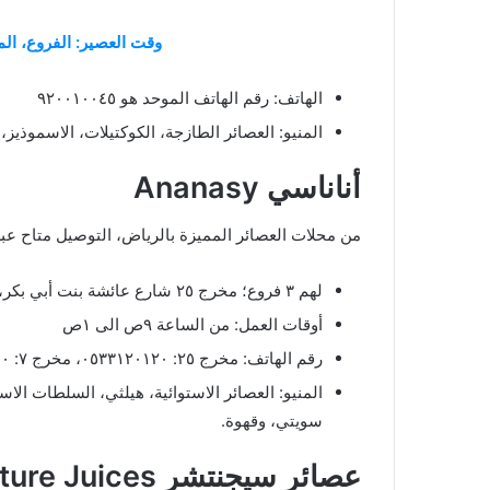
وقت العصير: الفروع، المن
الهاتف: رقم الهاتف الموحد هو ٩٢٠٠١٠٠٤٥
المنيو: العصائر الطازجة، الكوكتيلات، الاسموذ
أناناسي Ananasy
من محلات العصائر المميزة بالرياض، التوصيل متاح عب
لهم ٣ فروع؛ مخرج ٢٥ شارع عائشة بنت أبي بكر، مخرج ٧ طريق عثمان بن عفان، ومخرج ١٥ الدائري الشرقي.
أوقات العمل: من الساعة ٩ص الى ١ص
رقم الهاتف: مخرج ٢٥: ٠٥٣٣١٢٠١٢٠، مخرج ٧: ٠١١٤٥٦٤٠٤٠، مخرج ١٥: ٠١١٤٤٥٥٣٣٦
المنيو: العصائر الاستوائية، هيلثي، السلطات ال
سويتي، وقهوة.
عصائر سيجنتشر Signature Juices