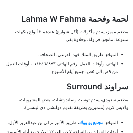
لحمة وفحمة Lahma W Fahma
مطعم مميز، يقدم مأكولات (أكل شوارع) عندهم ٣ أنواع بنكهات
متنوعة: مانجو، فراولة، وحلاوة بقر.
الموقع: طريق الملك فهد الفرعي، الصحافة.
الهاتف وأوقات العمل: رقم الهاتف ٠١١٢٤٦٤٨٧٣، أوقات العمل
من ٩ص الى ٥ص، جميع أيام الأسبوع.
سراوند Surround
مطعم سعودي، يقدم توست وساندوتشات، بعض المشروبات،
والايس كريم (متميزين بطريقة تقديم دولتشي دي ليتشي).
الموقع:
مجمع يو ووك
، طريق الأمير تركي بن عبدالعزيز الأول.
أوقات العمل: من الساعة ٧ ص الى ١٢ ليلا، جميع أيام الأسبوع.