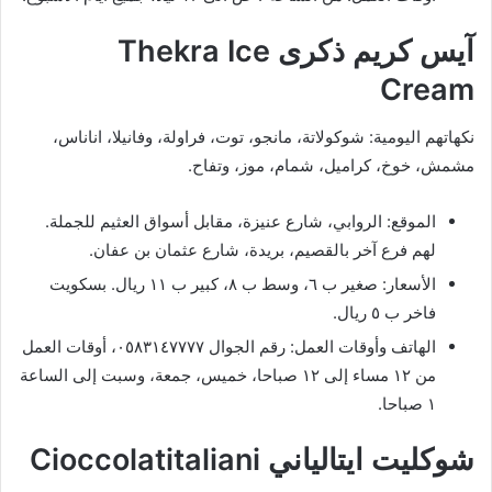
آيس كريم ذكرى Thekra Ice
Cream
نكهاتهم اليومية: شوكولاتة، مانجو، توت، فراولة، وفانيلا، اناناس،
مشمش، خوخ، كراميل، شمام، موز، وتفاح.
الموقع: الروابي، شارع عنيزة، مقابل أسواق العثيم للجملة.
لهم فرع آخر بالقصيم، بريدة، شارع عثمان بن عفان.
الأسعار: صغير ب ٦، وسط ب ٨، كبير ب ١١ ريال. بسكويت
فاخر ب ٥ ريال.
الهاتف وأوقات العمل: رقم الجوال ٠٥٨٣١٤٧٧٧٧، أوقات العمل
من ١٢ مساء إلى ١٢ صباحا، خميس، جمعة، وسبت إلى الساعة
١ صباحا.
شوكليت ايتالياني Cioccolatitaliani