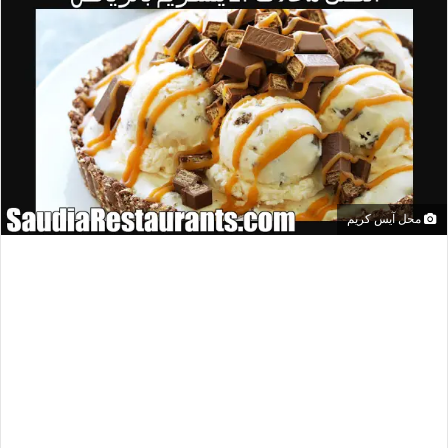
محل آيس كريم