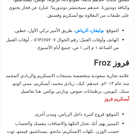
وكنافة دوندورنا. عندهم سيجنتشر دوندورما؛ عبارة عن فخار يحتوي
على طبقات من البقلاوة مع آيسكريم وفستق.
الموقع:
بوليفارد الرياض
، طريق الأمير تركي الأول، حطين.
الهاتف وأوقات العمل: رقم الجوال ٠٥٦٣٤٧٥٢٠٧، أوقات العمل
من الساعة ١ م إلى ١ ص، جميع أيام الأسبوع.
فروز Froz
علامة تجارية سعودية متخصصة بمنتجات الايسكريم والزبادي المجمد
منذ عام ٢٠١٣م. عندهم: كيك، زبادي مجمد، آيسكريم، ميني كونو،
ستك، كيوبس، برطمانات صوص، وبارتي بوكس. هنا تفاصيل
آيسكريم فروز
الموقع: فروع كثيرة داخل الرياض، ومدن أخرى.
المميز بهم: أنك تختار النكهة والاضافات بنفسك والحساب
حسب الوزن. نكهات الايسكريم: مانجو، بيستاشيو، فيمتو، توت