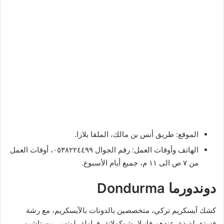
الموقع: طريق أنس بن مالك، الملقا بلازا.
الهاتف وأوقات العمل: رقم الجوال ٠٥٣٨٢٢٤٤٩٩، أوقات العمل
من ٧ ص الى ١١ م، جميع أيام الأسبوع.
دوندورما Dondurma
كشك آيسكريم تركي، متخصصين بالدونات بالآيسكريم، مع رشة
فستق لذيذة. عندهم فانيلا، شوكولاتة، فراولة، لوتس، بيستاشيو،