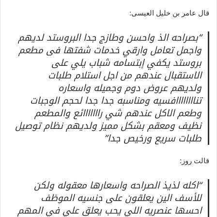
قال عامر بن خليل العيسى:
“بصراحه الذ واحسن وطازج جدا البروستد لديهم
واجمل تعامل وارقي خدمات شفتها فى مطعم
بروستد يكفي إبتسامه شباب يلي على
الاستقبال عندهم من اجل استلام طلبات
ولديهم عروض دوم وجميله واسعاره
تناااااااافسيه ومناسبه جدا جدا لحجم الوجبات
وطعم الاكل عندهم شي رااااااائع والمطعم
نظيف ومعقم بشكل مميز ولديهم نظام توصيل
طلبات سريع ورخيص جدا”
قالت روز:
“اكله لذيذ الصراحه واسعارها معقوله ولكن
للأسف الين يعلقون على جنسيه الموظف
احسها عنصريه اللي يحب يعلق علي في المهم