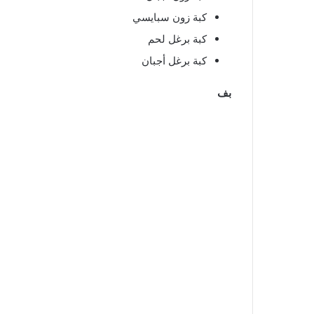
كبة زون سبايسي
كبة برغل لحم
كبة برغل أجبان
بف