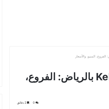
كبة زون Kebba Zone بالرياض: الفروع،
0
2 دقائق