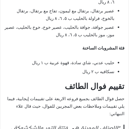
٦، ٨ ريال
عصير برتقال، برتقال مع ليمون، تفاح مع برتقال، برتقال
بالخوخ، فراولة بالحليب ب ٥، ٦، ٨ ريال
عصير جوافة، جوافة بالحليب، عصير خوخ، خوخ بالحليب، عصير
موز، موز بالحليب ب ٥، ٦، ٨ ريال
فئة المشروبات الساخنة
حليب عدني، شاي سادة، قهوة عربية ب ١ ريال
نسكافيه ب ٢ ريال
تقييم فوال الطائف
حصل فوال الطائف بجميع فروعه الاربعة على تقييمات إيجابية، فيما
يلي تقييمات وملاحظات بعض المجربين للفوال، حيث قال علاء
النبهاني:
“الاصناف المميزة هي فتتة التمر والشكشوكة ،