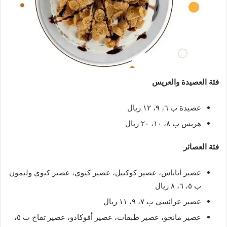
فئة العصيدة والعريس
عصيدة ب ٦، ٩، ١٢ ريال
هريس ب ٨، ١٠، ٢٠ ريال
فئة العصائر
عصير أناناس، عصير كوكتيل، عصير كيوي، عصير كيوي وليمون
ب ٥، ٦، ٨ ريال
عصير عرائسي ب ٧، ٩، ١١ ريال
عصير مانجو، عصير طبقات، عصير أفوكادو، عصير تفاح ب ٥،