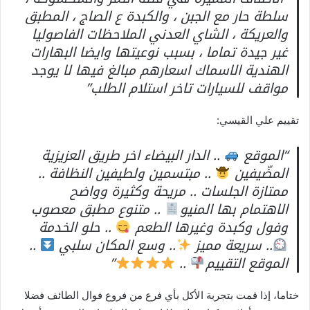
سلطة حار مع الجبن ، والكبدة ع الصاج ، المطبق
والعريكة ، الشاي العدني الملاحظات الفاصوليا
غير جيدة تماما ، بسبب نوعيتها وايضا البهارات
الهندية الاسماك اسعارهم مبالغ فيها لا يوجد
مواقف للسيارات تاخر استلام الطلب”
تقييم علي القيسي:
“الموقع
.. الدار البيضاء اخر طريق العزيزية
المضّيفين
.. مبتسمين ولطيفين النظافة ..
ممتازة الجلسات .. مريحة وكثيرة وواضح
الاهتمام بها المنيو
.. متنوع مطبق معصوب
وفول وكبدة وغيرها الطعم
.. حلو الخدمة
.. سريعة مميز
.. وسع المكان سلبي
..
الموقع التقييم
..
”
ختاما، إذا قمت بتجربة الأكل بأي فرع من فروع فوال الطائف فضلا