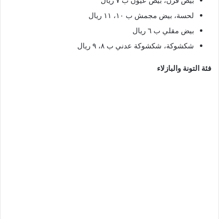
بيض فرن، بيض عيون ب ٧ ريال
لحسة، بيض مجمش ب ١٠، ١١ ريال
بيض مقلي ب ٦ ريال
شكشوكة، شكشوكة عدني ب ٨، ٩ ريال
فئة التونة والبازلاء