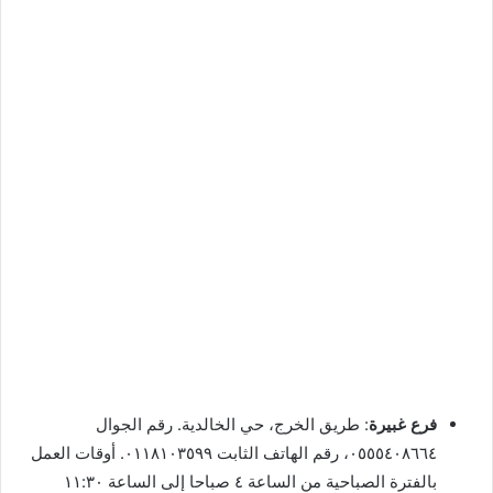
فرع غبيرة
: طريق الخرج، حي الخالدية. رقم الجوال
٠٥٥٥٤٠٨٦٦٤، رقم الهاتف الثابت ٠١١٨١٠٣٥٩٩. أوقات العمل
بالفترة الصباحية من الساعة ٤ صباحا إلى الساعة ١١:٣٠