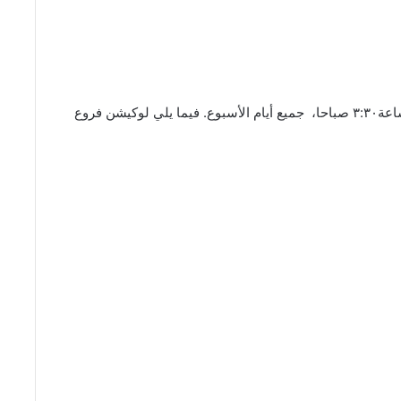
أوقات العمل بجميع الفروع من الساعة ٥ مساء إلى الساعة٣:٣٠ صباحا، جميع أيام الأسبوع. فيما يلي لوكيشن فروع