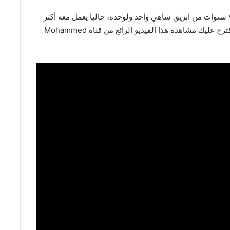
ابو وليد حاليا عمره تقريبا ٦٠ سنة، بدأ من الصفر قبل ٧ سنوات من ابريق شاهي واحد ولوحده، حاليا يعمل معه أكثر
من ١٠ أشخاص، للاطلاع على قصة ابو وليد بالتفصيل اقترح عليك مشاهدة هذا الفيديو الرائع من قناة Mohammed