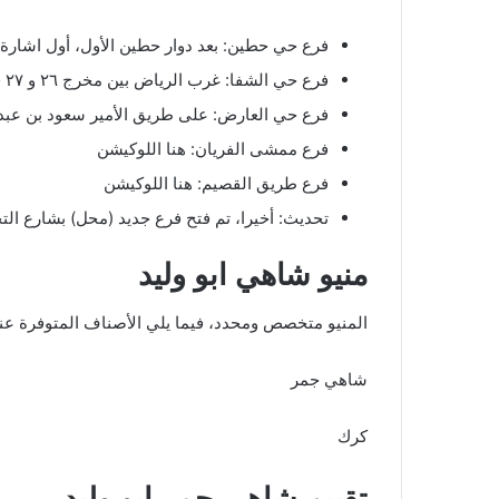
فرع حي حطين: بعد دوار حطين الأول، أول اشارة
فرع حي الشفا: غرب الرياض بين مخرج ٢٦ و ٢٧ قريب من السلام مول.
فرع حي العارض: على طريق الأمير سعود بن عبدا
فرع ممشى الفريان: هنا اللوكيشن
فرع طريق القصيم: هنا اللوكيشن
تحديث: أخيرا، تم فتح فرع جديد (محل) بشارع الت
منيو شاهي ابو وليد
المنيو متخصص ومحدد، فيما يلي الأصناف المتوفرة عن
شاهي جمر
كرك
تقييم شاهي جمر ابو وليد