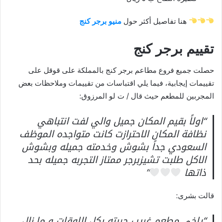
هنا تفاصيل أكثر حول
منيو برجر كنج
تقييم برجر كنج
حصلت جميع فروع مطاعم برجر كنج بالمملكة على قوقل على
تقييمات إيجابية، فيما يلي اقتباسات من تقييمات وملاحظات بعض
المجربين للمطعم حيث قال / ت لو المرزوق:
“اولاً بقيم المكان جميل والي لفت انتباهي
نظافة المكان الاحترازت كانت متواجده الموظف
السعودي جداً بشوش وخدمته جميله وبشوش
الاكل طلبت تشيزبرجر ممتاز التجربه جميله بحد
ذاتها
”
قالت بشرى:
“ياخي مطعم غريب جربته بكل الاوقات و ما زال