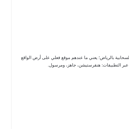
 Bukhari Khan من المطاعم السحابية بالرياض؛ يعني ما عندهم موقع فعلي على أرض الواقع
ت عبر التطبيقات: هنقرستيشن، جاهز، ومرسول.