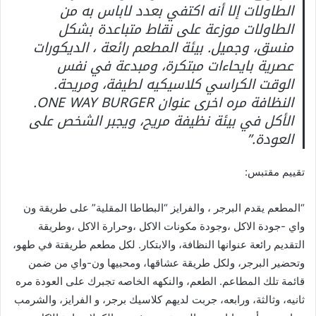
الطاولات إلا أنه اكتفي بعدد لاباس به من
الطاولات موزعة على نقاط متباعدة بشكل
منسق، وجميل. بيئة المطعم رائعة ، الديكورات
عصرية بايحاءات مبتكرة، ومبدعة في نفس
الوقت الكراسي كلاسيكيه لطيفة، ومريحة.
النظافة مره اخرى عنوان ONE WAY BURGER.
الأكل في بيئة نظيفة مريح، ويجبر الشخص على
العودة.”
تقييم مقتبس:
“المطعم يقدم البرجر ، والفرايز “البطاطا المقلية” على طريقة ون
واي -جودة الاكل ،وجودة مكونات الاكل ،وحرارة الاكل ،وطريقة
التقديم رائعة عنوانها النظافة، والابتكار. لكل مطعم طريقتة في طهو،
وتحضير البرجر، ولكل طريقة عشاقها، ومحبيها ون-واي من ضمن
قائمة تلك المطاعم. الطعم، والنكهه الخاصه تجبرك على العودة مره
ثانيه، وثالثة، ورابعه، جربت لديهم كلاسيك برجر، و الفرايز، والشرمب