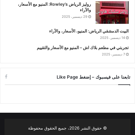
روليز الرياض Rowley’s: المنيو مع الأسعار،
والآراء
29 ديسمبر، 2025
البيت الدمشقي الرياض: المنيو، الأسعار، والآراء
14 ديسمبر، 2025
تجربتي في مطعم بلاك اش – المنيو مع الأسعار والتقييم
7 ديسمبر، 2025
تابعنا على فيسبوك – إضغط Like Page
© حقوق النشر
2026، جميع الحقوق محفوظة