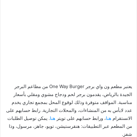
يعتبر مطعم ون واي برجر One Way Burger من مطاعم البرجر
الجيدة بالرياض، يقدمون برجر لحم ودجاج مشوي ومقلي بأسعار
مناسبة. المواقف متوفرة وذلك لوقوع المحل بمجمع تجاري يخدم
عدد لابأس به من المنشاءات، والمحلات التجارية. رابط حسابهم على
الانستقرام
هنا
، ورابط حسابهم على تويتر
هنا
. يمكن توصيل الطلبات
من المطعم عبر التطبيقات: هنقرستيشن، تويو، جاهز، مرسول، وذا
شفز.