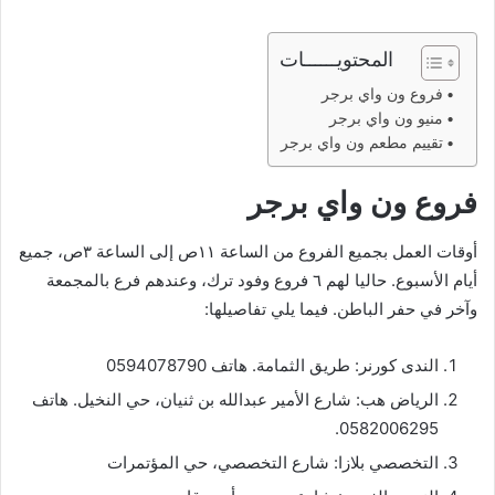
المحتويــــــات
فروع ون واي برجر
منيو ون واي برجر
تقييم مطعم ون واي برجر
فروع ون واي برجر
أوقات العمل بجميع الفروع من الساعة ١١ص إلى الساعة ٣ص، جميع
أيام الأسبوع. حاليا لهم ٦ فروع وفود ترك، وعندهم فرع بالمجمعة
وآخر في حفر الباطن. فيما يلي تفاصيلها:
الندى كورنر: طريق الثمامة. هاتف 0594078790
الرياض هب: شارع الأمير عبدالله بن ثنيان، حي النخيل. هاتف
0582006295.
التخصصي بلازا: شارع التخصصي، حي المؤتمرات