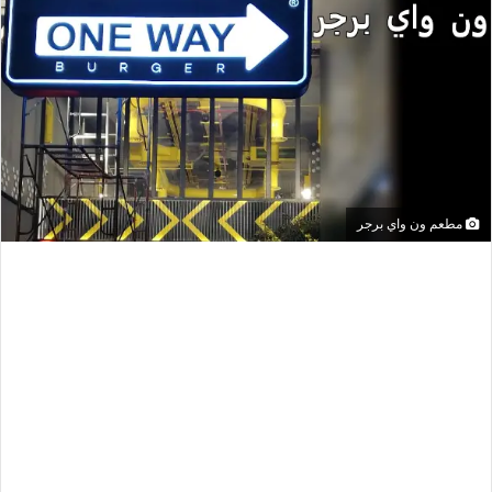
مطعم ون واي برجر