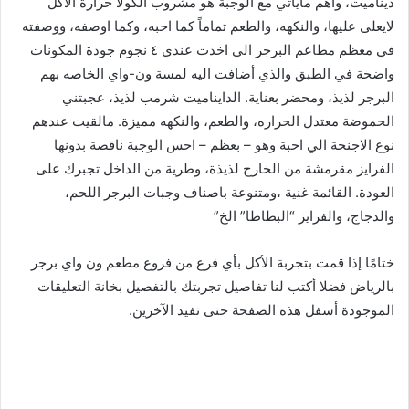
ديناميت، وأهم ماياتي مع الوجبة هو مشروب الكولا حرارة الاكل
لايعلى عليها، والنكهه، والطعم تماماً كما احبه، وكما اوصفه، ووصفته
في معظم مطاعم البرجر الي اخذت عندي ٤ نجوم جودة المكونات
واضحة في الطبق والذي أضافت اليه لمسة ون-واي الخاصه بهم
البرجر لذيذ، ومحضر بعناية. الدايناميت شرمب لذيذ، عجبتني
الحموضة معتدل الحراره، والطعم، والنكهه مميزة. مالقيت عندهم
نوع الاجنحة الي احبة وهو – بعظم – احس الوجبة ناقصة بدونها
الفرايز مقرمشة من الخارج لذيذة، وطرية من الداخل تجبرك على
العودة. القائمة غنية ،ومتنوعة باصناف وجبات البرجر اللحم،
والدجاج، والفرايز “البطاطا” الخ”
ختامًا إذا قمت بتجربة الأكل بأي فرع من فروع مطعم ون واي برجر
بالرياض فضلا أكتب لنا تفاصيل تجربتك بالتفصيل بخانة التعليقات
الموجودة أسفل هذه الصفحة حتى تفيد الآخرين.