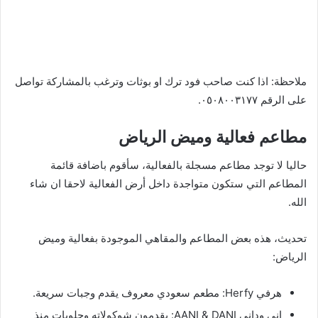
ملاحظة: اذا كنت صاحب فود ترك او بوثات وترغب بالمشاركة تواصل
على الرقم ٠٥٠٨٠٠٣١٧٧.
مطاعم فعالية وميض الرياض
حاليا لا توجد مطاعم مسجلة بالفعالية، سأقوم باضافة قائمة
المطاعم التي ستكون متواجدة داخل أرض الفعالية لاحقا ان شاء
الله.
تحديث، هذه بعض المطاعم والمقاهي الموجودة بفعالية وميض
الرياض:
هرفي Herfy: مطعم سعودي معروف يقدم وجبات سريعة.
اني وداني AANI & DANI: يقدمون شوكولاته وحلويات منذ