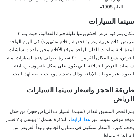
العام 1998م
سينما السيارات
مكان يتم فيه عرض افلام يوميا طيلة فترة الفعالية، حيث يتم ٣
عروض افلام عربية وغربية (حديثة وافلام مشهورة) في اليوم الواحد
لمدة ثلاثة ساعات للفلم الواحد. موقع الأفلام مجهز بأحدث شاشات
العرض، يسع المكان أكثر من ٢٠٠ سيارة، تتوقف هذه السيارات امام
شاشات العرض العملاقة التي تكون على شكل تلفزيون، ومتابعة
الصوت عبر موجات الإذاعة وذلك بتحديد موجات خاصة لهذا البث.
طريقة الحجز
واسعار سينما السيارات
الرياض
يتم الحجز المسبق لتذاكر (سينما السيارات الرياض حجز) من خلال
موقع موفي سينما عبر
هذا الرابط
، التذكرة تشمل ٢ بيبسي و ٢ فشار
بحجم كبير، الأسعار ستكون في متناول الجميع. وتبدأ العروض من
الساعة 6 مساءا.