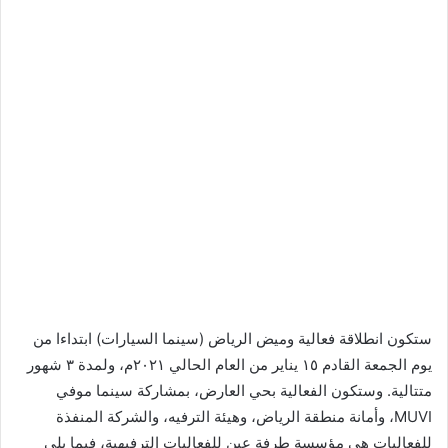
ستكون انطلاقة فعالية وميض الرياض (سينما السيارات) ابتداءا من
يوم الجمعة القادم ١٥ يناير من العام الحالي ٢٠٢١م، ولمدة ٣ شهور
متتالية. وستكون الفعالية بحي العارض، بمشاركة سينما موفي
MUVI، وأمانة منطقة الرياض، وهيئة الترفيه، والشركة المنفذة
للفعاليات هي مؤسسة طرفة عين للفعاليات الترفيهية، فيما يلي