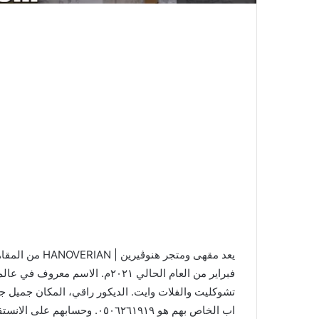
يعد مقهى ومتجر 
فبراير من العام الحالي ٢٠٢١م. ا
تشوكليت والفلات وايت. الديكور راقي، المكان جميل جد
اب الخاص بهم هو ٠٥٠٦٢٦١٩١٩. وحسابهم على الانستقرام موجود على