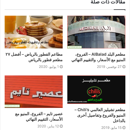
مقالات ذات صلة
مطعم البلد AlBalad – الفروع،
مطاعم الفطور بالرياض – أفضل ٢٧
المنيو مع الأسعار، والتقييم النهائي
مطعم فطور بالرياض
27 نوفمبر، 2019
1 يوليو، 2020
مطعم تشيليز العالمي Chili’s –
عصير تايم – الفروع، المنيو مع
المنيو والفروع وتفاصيل أخرى
الأسعار، التقييم النهائي
بالداخل
12 يناير، 2020
15 مايو، 2019