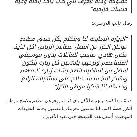
مفتوحه وفيه الغرف للي حاب يأخذ راحته وفيه
جلسات خارجيه”
وقال غالب الدوسري:
“الزياره السابعه لنا وبتكلم بكل صدق مطعم
موطن الكرز من افضل مطاعم الرياض اكل لذيذ
مكان هادي مناسب للعائلات بدون موسيقي
اهتمامهم وترحيب بالعميل كل زياره بتكون
افضل من الماضيه انصح بشده زياره المطعم
واشكر الاخ محمد صلاح علي استقباله الرائع
وخدمته لنا شكرا موطن الكرز”
ختامًا، إذا قمت بتجربة الأكل بأي فرع من فرعي مطعم ولاونج موطن
الكرز فضلا أكتب لنا تفاصيل تجربتك بالتفصيل بخانة التعليقات
الموجودة أسفل هذه الصفحة حتى تفيد الآخرين.