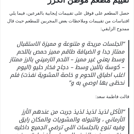
حصل المطعم على قوقل على تقييمات إيجابية بالفرعين، فيما يلي
اقتباسات من تقييمات وملاحظات بعض المجربين للمطعم حيث قال
ممدوح الزايقي:
“الجلسات مريحة و متنوعة و مميزة الاستقبال
ممتاز جدا و الضيافة طاقم مميز حمص باللحم
وسط يعني غير مميز – اللحم الارميني بالرز ممتاز
– كوسة باللبن وسط – دجاج فخار حليو (اليوم
اغلب اطباق اللحوم و خاصة المشوية نفذت) فلم
نحظى بها اوصي به و”
قالت فاطمة سعد:
“الأكل لذيذ لذيذ لذيذ جربت من عندهم الأرز
الأرماني ، والتبوله والمشويات والمكان رايق
وفيه تنوع بالجلسات اللي ترضي الجميع داخليه