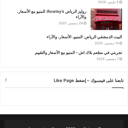
5 مارس، 2026
روليز الرياض Rowley’s: المنيو مع الأسعار،
والآراء
29 ديسمبر، 2025
البيت الدمشقي الرياض: المنيو، الأسعار، والآراء
14 ديسمبر، 2025
تجربتي في مطعم بلاك اش – المنيو مع الأسعار والتقييم
7 ديسمبر، 2025
تابعنا على فيسبوك – إضغط Like Page