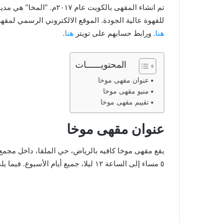
تم انشاء المقهى بالكويت ع
للقهوة عالية الجودة. الموقع الالكتروني الرسمي لم
هنا
. ورابط حسابهم على تويتر
هنا
.
المحتويــــــات
عنوان مقهى موخا
منيو مقهى موخا
تقييم مقهى موخا
عنوان مقهى موخا
يقع مقهى موخا كافيه بالرياض، حي الملقا، داخل مجم
٥ مساء إلى الساعة ١٢ ليلا، جميع أيام الأسبوع. فيما يلي موقع المقهى على قوقل ماب: