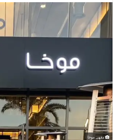
مقهى موخا