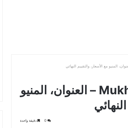
مقهى موخا كافيه Mukha – العنوان، المنيو
النهائي
0
دقيقة واحدة