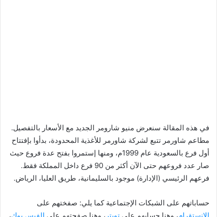
في هذه المقالة سنعرض منيو شارومر الجديد مع الأسعار بالتفصيل.
مطاعم شاورمر تتبع لشركة شاورمر للأغذية المحدودة، بدأوا بإفتتاح
أول فرع بالسعودية عام 1999م، ومنها إستمروا بفتح عدة فروع حيث
صار عدد فروعهم حتى الآن أكثر من 90 فرع داخل المملكة فقط.
فرعهم الرئيسي (الإدارة) موجود بالسليمانية، طريق العليا، الرياض.
حساباتهم على الشبكات الإجتماعية كما يلي: صفختهم على
الانستقرام
، وهنا حسابهم على
تويتر
، وهنا صفحتهم على
الفيس بوك
،