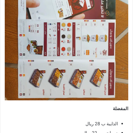
المفضلة
الذايبة ب 28 ريال
ديو لحم ب 22 ريال