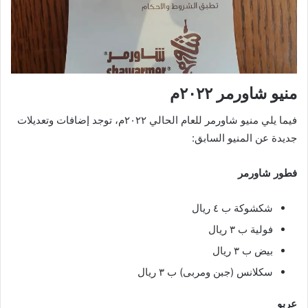
منيو شاورمر ٢٠٢٢م
فيما يلي منيو شاورمر للعام الحالي ٢٠٢٢م، توجد إضافات وتعديلات
جديدة عن المنيو السابق:
فطور شاورمر
شكشوكة ب ٤ ريال
فولية ب ٣ ريال
بيض ب ٣ ريال
سكلانس (جبن ومربى) ب ٣ ريال
عربو