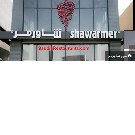
منيو شاورمر