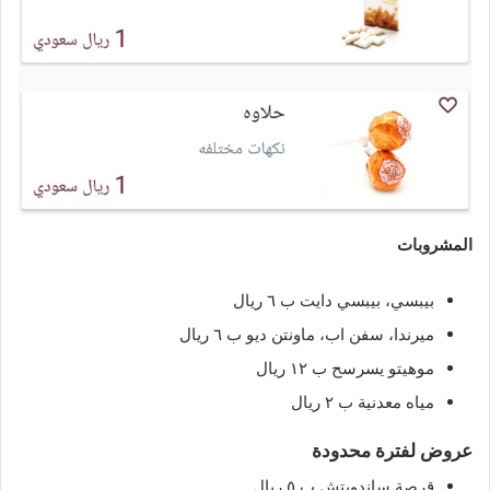
المشروبات
بيبسي، بيبسي دايت ب ٦ ريال
ميرندا، سفن اب، ماونتن ديو ب ٦ ريال
موهيتو يسرسح ب ١٢ ريال
مياه معدنية ب ٢ ريال
عروض لفترة محدودة
قرصة ساندويتش ب ٥ ريال