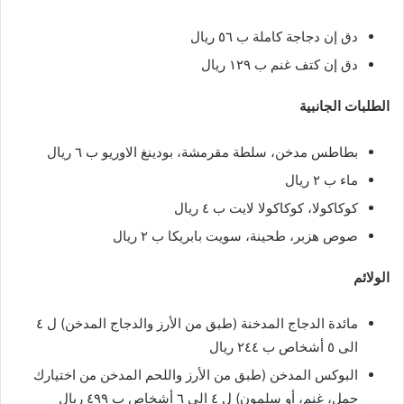
دق إن دجاجة كاملة ب ٥٦ ريال
دق إن كتف غنم ب ١٢٩ ريال
الطلبات الجانبية
بطاطس مدخن، سلطة مقرمشة، بودينغ الاوريو ب ٦ ريال
ماء ب ٢ ريال
كوكاكولا، كوكاكولا لايت ب ٤ ريال
صوص هزبر، طحينة، سويت بابريكا ب ٢ ريال
الولائم
مائدة الدجاج المدخنة (طبق من الأرز والدجاج المدخن) ل ٤
الى ٥ أشخاص ب ٢٤٤ ريال
البوكس المدخن (طبق من الأرز واللحم المدخن من اختيارك
جمل، غنم، أو سلمون) ل ٤ الى ٦ أشخاص ب ٤٩٩ ريال