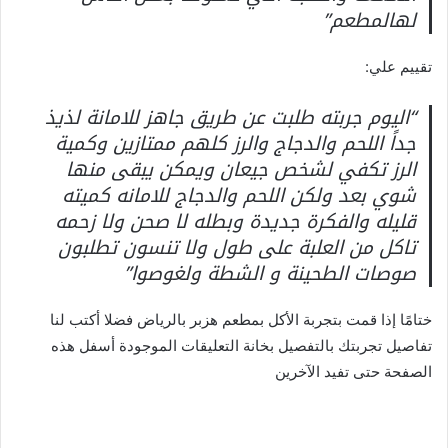
لهالمطعم”
تقييم علي:
“اليوم جربته طلبت عن طريق جاهز للامانة لذيذ
جداً اللحم والدجاج والرز كلهم ممتازين وكمية
الرز تكفي لشخص جيعان ويمكن يبقى منها
شوي بعد ولكن اللحم والدجاج للامانه كميته
قليله والفكرة جديدة وبطله لا صحن ولا زحمه
تاكل من العلبة على طول ولا تنسون تطلبون
صوصات الطحينة و الشطة ولغوصوا”
ختامًا إذا قمت بتجربة الأكل بمطعم هزبر بالرياض فضلا أكتب لنا
تفاصيل تجربتك بالتفصيل بخانة التعليقات الموجودة أسفل هذه
الصفحة حتى تفيد الآخرين