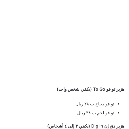
هزبر تو قو To Go (يكفي شخص واحد)
تو قو دجاج ب ٢٨ ريال
تو قو لحم ب ٣٨ ريال
هزبر دق إن Dig In (يكفي ٣ إلى ٤ أشخاص)