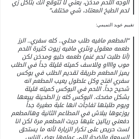
الوجه اللحم مدخن، يعني لا تتوقع انك بتاكل زي
لحم الطبخ المعتاد، شي مختلف”
تقييم عويد التميمي:
“المطعم مافيه طلب محلي.. كله سفري.. الرز
طعمه معقول ونثري مافيه زيوت كثيرة اللحم
(أنا طلبت لحم غنم) طعمه حليو ومدخن لكن
موب وااااو وللاسف كميته قليلة جداً في الطلب
يميز المطعم طريقة تقديم الطلب في بوكس
سفري افتح وكل علطول يعيب المطعم انه
شحيح جداً. اللحم في البوكس كميته قليلة
بشكل مضحك. البوكس كله رز الطحينة يبيعها
ويوم طلبتها تفاجأت انها علبة صغيرة جداً
يوزعوها ببلاش في المطاعم الثانية وهالمطعم
دفعني ريالين عليها جربت المطعم مرة لكن انا
لست حريص على تكرار الزيارة لأنه ما يستحق
السمعة والضجة اللي عملوها بعض الناس