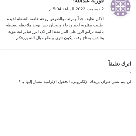
فوزيه عبدالله
:
ق
2 ديسمبر، 2022 الساعة 5:04 م
و
الاكل نظيف جدآ ومرتب والصوص روعه خاصه الشطه لذيذه
ل
.طلبت مقلوبه لحم ودجاج وروبيان بس يوجد ملاحظه بسيطه
ياليت تركتو الرز على النار مده اكثر لان الرز صاير فيه مويه
وناشف يحتاج وقت يكون نثري بيطلع خيال الله يرزقكم
اترك تعليقاً
لن يتم نشر عنوان بريدك الإلكتروني.
الحقول الإلزامية مشار إليها بـ
*