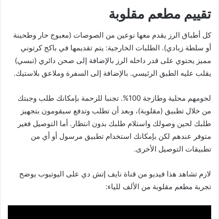
تقييم مطعم مقلوبة
كل أطباق الرز يقدم معها نوعين من الصوصات (معبوج حار وطحينة
أو سلطة زبادي). الطلبات الخارجية: يتم تقديمها في باكج كرتوني
مميز يحتوي على قدر داخله الرز بالإضافة إلى صحن دائري (تبسي)
يقلب عليه الطبق الرئيسي. بالإضافة إلى السفرة وملاعق بلاستيك.
لحومهم محلية وطازجة 100%. تجنبا للزحمة بإمكانك طلب وجبتك
من خلال تطبيق (مقلوبة)، وبعد أن تطلب وتدفع سيقومون بتجهيز
طلبك لحين وصولك واستلام طلبك بدون انتظار. أما التوصيل فغير
متوفر عندهم لكن بإمكانك استخدام تطبيق مرسول أو أي من
تطبيقات التوصيل الأخرى.
لازم تشاهد هذا فيديو من قناة نايف إتش دي على اليوتيوب يوضح
تجربة مطعم مقلوبة من الألف للياء: