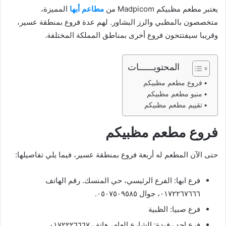
يعتبر مطعم مظبيكم Madpicom من
مطاعم أبها
المميزة،
متخصصون بالمظبي والرز البشاور. لهم عدة فروع بمنطقة عسير،
وقريبا سيفتتحون فروع أخرى بمناطق المملكة المختلفة.
المحتويــــــات
فروع مطعم مظبيكم
منيو مطعم مظبيكم
تقييم مطعم مظبيكم
فروع مطعم مظبيكم
حتى الآن المطعم له أربعة فروع بمنطقة عسير، فيما يلي تفاصيلها:
فرع ابها: الفرع الرئيسي، حي المنسك. رقم الهاتف
٠١٧٢٢٦٧٦٦٦، جوال ٠٥٠٧٥٠٩٥٨٥.
فرع صبيا: الظبية
فرع احد رفيدة: الشارع العام، هاتف ٠١٧٢٢٢٦٦٦٧