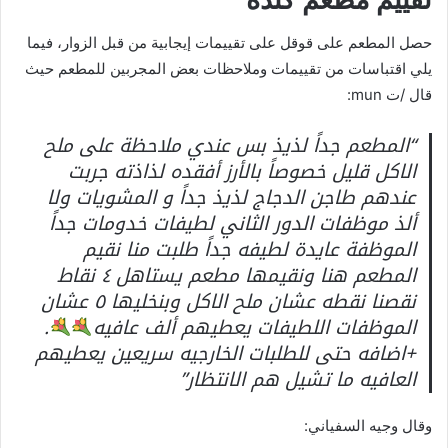
حصل المطعم على قوقل على تقييمات إيجابية من قبل الزوار، فيما
يلي اقتباسات من تقييمات وملاحظات بعض المجربين للمطعم حيث
قال /ت mun:
“المطعم جداً لذيذ بس عندي ملاحظة على ملح
الاكل قليل خصوصاً بالأرز أفقده لذاذته جربت
عندهم طاجن الدجاج لذيذ جداً و المشويات ولا
ألذ موظفات الدور الثاني لطيفات خدومات جداً
الموظفة عايدة لطيفه جداً طلبت منا نقيم
المطعم هنا ونقيمها مطعم يستاهل ٤ نقاط
نقصنا نقطه عشان ملح الاكل وبنخليها ٥ عشان
الموظفات اللطيفات يعطيهم ألف عافيه
.
+اضافه حتى للطلبات الخارجيه سريعين يعطيهم
العافيه ما تشيل هم الانتظار”
وقال وجيه السفياني: