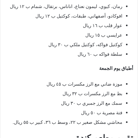
رمان، كيوي، ليمون نعناع، اناناس، برتقال، شمام ب ١٢ ريال
افوكادو، أصفهاني، طبقات، كوكتيل ب ١٢ ريال
عوار قلب ب ١٦ ريال
عرايسي ب ١٥ ريال
كوكتيل فواكه، كوكتيل ملكي ب ٣٠ ريال
سلطة فواكه ب ٦٠ ريال
أطباق يوم الجمعة
موزة ضاني مع الرز مكسرات ب ٤٥ ريال
بط مع الرز مكسرات ب ٣٢ ريال
سمك مع الرز جمبري ب ٣٠ ريال
فتة مصرية ب ٥٠ ريال
محاشي مشكل صغير ب ٢٢، وسط ب ٣٦، كبير ب ٥٥ ريال.
تقييم مطعم كندة