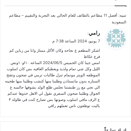
تنبيه:
أفضل 11 مطاعم بالطائف للعام الحالي بعد التجربة والتقييم – مطاعم
السعودية
ي
رامي
:
ق
7 يونيو، 2024 الساعة 7:38 م
و
اشكر المطعم ع نجاحه وكان الأكل ممتاز وانا من زباين كم
ل
فرع عكاظ
امس جينا كان الخميس 2024/06/5 الساعه ١٠او١٠ونص
الليل وكل شي تمام ولذيذ ويعطيكم العافيه بس كان اسلوب
الموظفه الويتر موتمام تنزل طالبات ترمي في صحون وتفتح
الستاره بدون ماتستاذن وطلبنا منها كتشب وطلبنا منها طحينه
الي تجي مع رز طنشتنا تجلس طلع الولد بشوفها جالسه ع
الجوال وطلبنا صحون السفري تقول لي الاهل خذوها عندكم
ع الرف مافي اسلوب وصوتها بس تصارخ كنت في طاوله ٣
ياليت توظفون ناس تعملهم راقي
اترك تعليقاً