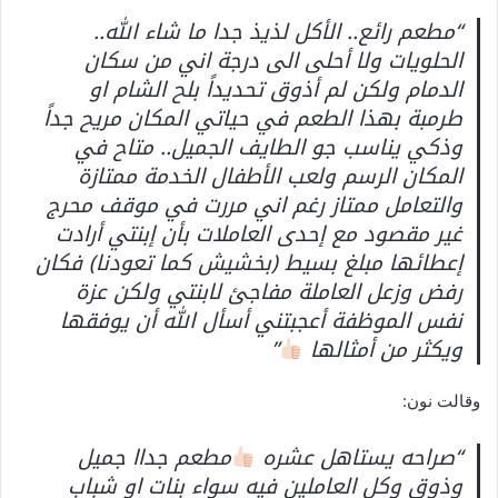
“مطعم رائع.. الأكل لذيذ جدا ما شاء الله..
الحلويات ولا أحلى الى درجة اني من سكان
الدمام ولكن لم أذوق تحديداً بلح الشام او
طرمبة بهذا الطعم في حياتي المكان مريح جداً
وذكي يناسب جو الطايف الجميل.. متاح في
المكان الرسم ولعب الأطفال الخدمة ممتازة
والتعامل ممتاز رغم اني مررت في موقف محرج
غير مقصود مع إحدى العاملات بأن إبنتي أرادت
إعطائها مبلغ بسيط (بخشيش كما تعودنا) فكان
رفض وزعل العاملة مفاجئ لابنتي ولكن عزة
نفس الموظفة أعجبتني أسأل الله أن يوفقها
ويكثر من أمثالها
”
وقالت نون:
“صراحه يستاهل عشره
مطعم جداا جميل
وذوق وكل العاملين فيه سواء بنات او شباب