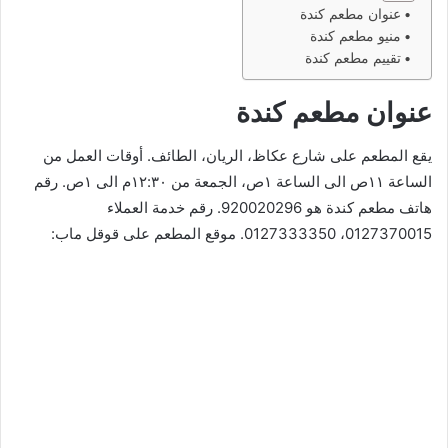
عنوان مطعم كندة
منيو مطعم كندة
تقييم مطعم كندة
عنوان مطعم كندة
يقع المطعم على شارع عكاظ، الريان، الطائف. أوقات العمل من
الساعة ١١ص الى الساعة ١ص، الجمعة من ١٢:٣٠م الى ١ص. رقم
هاتف مطعم كندة هو 920020296. رقم خدمة العملاء
0127370015، 0127333350. موقع المطعم على قوقل ماب: