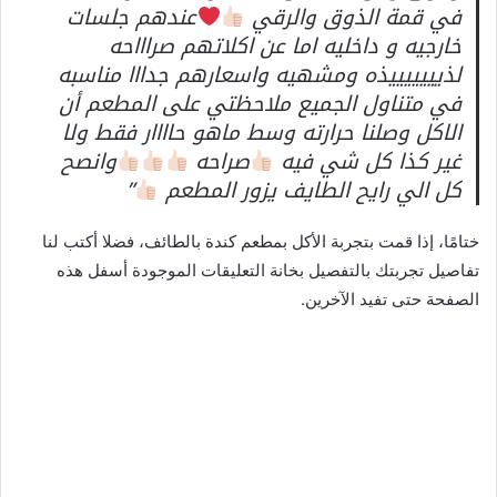
في قمة الذوق والرقي
عندهم جلسات
خارجيه و داخليه اما عن اكلاتهم صراااحه
لذيييييييذه ومشهيه واسعارهم جدااا مناسبه
في متناول الجميع ملاحظتي على المطعم أن
الاكل وصلنا حرارته وسط ماهو حاااار فقط ولا
غير كذا كل شي فيه
صراحه
وانصح
كل الي رايح الطايف يزور المطعم
”
ختامًا، إذا قمت بتجربة الأكل بمطعم كندة بالطائف، فضلا أكتب لنا
تفاصيل تجربتك بالتفصيل بخانة التعليقات الموجودة أسفل هذه
الصفحة حتى تفيد الآخرين.