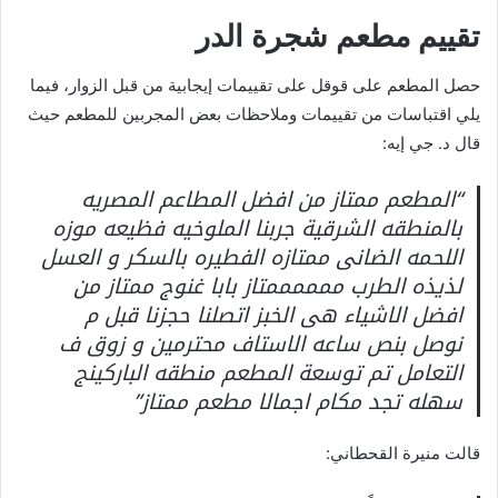
تقييم مطعم شجرة الدر
حصل المطعم على قوقل على تقييمات إيجابية من قبل الزوار، فيما
يلي اقتباسات من تقييمات وملاحظات بعض المجربين للمطعم حيث
قال د. جي إيه:
“المطعم ممتاز من افضل المطاعم المصريه
بالمنطقه الشرقية جربنا الملوخيه فظيعه موزه
اللحمه الضانى ممتازه الفطيره بالسكر و العسل
لذيذه الطرب ممممممتاز بابا غنوج ممتاز من
افضل الاشياء هى الخبز اتصلنا حجزنا قبل م
نوصل بنص ساعه الاستاف محترمين و زوق ف
التعامل تم توسعة المطعم منطقه الباركينج
سهله تجد مكام اجمالا مطعم ممتاز”
قالت منيرة القحطاني: