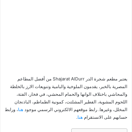
يعتبر مطعم شجرة الدر Shajarat AlDurr من أفضل المطاعم
المصرية بالخبر، يقدمون الملوخية والبامية وتنويعات الارز بالخلطة
والمحاشي باختلاف الوانها والحمام المحشي، في فخار، الفتة،
اللحوم المشوية، الفطير المشلتت، كمونية الطماطم، الباذنجان
المخلل، وغيرها. رابط موقعهم الالكتروني الرسمي موجود
هنا
، ورابط
حسابهم على الانستقرام
هنا
.