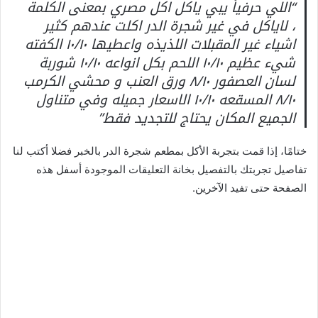
“اللي حرفياً يبي ياكل اكل مصري بمعنى الكلمة
، لاياكل في غير شجرة الدر اكلت عندهم كثير
اشياء غير المقبلات اللذيذه واعطيها ١٠/١٠ الكفته
شيء عظيم ١٠/١٠ اللحم بكل انواعه ١٠/١٠ شوربة
لسان العصفور ٨/١٠ ورق العنب و محشي الكرمب
٨/١٠ المسقعه ١٠/١٠ الاسعار جميله وفي متناول
الجميع المكان يحتاج للتجديد فقط”
ختامًا، إذا قمت بتجربة الأكل بمطعم شجرة الدر بالخبر فضلا أكتب لنا
تفاصيل تجربتك بالتفصيل بخانة التعليقات الموجودة أسفل هذه
الصفحة حتى تفيد الآخرين.