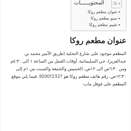
المحتويــــــات
عنوان مطعم روكا
منيو مطعم روكا
تقييم مطعم روكا
عنوان مطعم روكا
المطعم موجود على شارع التحلية (طريق الأمير محمد بن
عبدالعزيز)، حي السليمانية. أوقات العمل من الساعة ١ الى ٤:٣٠م
ومن ٦:٣٠ص الى ١٢ص، الخميس والجمعة والسبت من ١م إلى
١٢:٣٠ص. رقم هاتف مطعم روكا هو 920012327. فيما يلي موقع
المطعم على قوقل ماب: