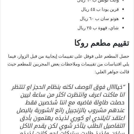
قرين يودا ب ٤٥ ريال
هوتو سان ب ٦٠ ريال
شاي، قهوة ب ٢٥ ريال
تقييم مطعم روكا
حصل المطعم على قوقل على تقييمات إيجابية من قبل الزوار، فيما
يلي اقتباسات من تقييمات وملاحظات بعض المجربين للمطعم حيث
قالت جواهر العلي:
“خياااال فوق الوصف لكنه بنظام الحجز او تنتظر
انا ماكنت اعرف وانتظرت اكثر من ساعة ليين
حصلت طاولة فاضيه مع اننا شخصين فقط
عندهم مشروب بالزنجبيل رائع الشوربة بالبصل
اعتقد تايلندي او كوري لذيذه يهتمون بأدق
التفاصيل الطلب يتأخر شوي لكن يقدم الاكل
ساخن ولذيذ طلبت ستيكات لحم كانت لذيذه