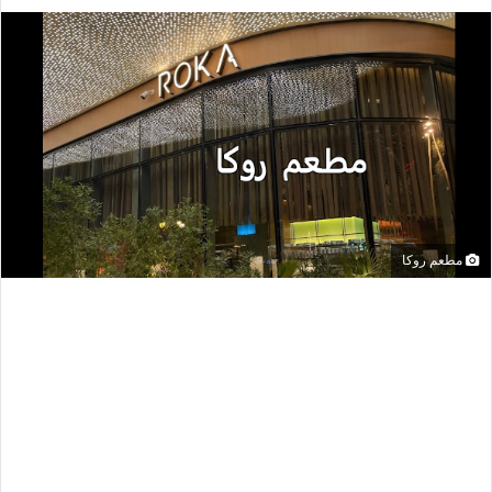
مطعم روكا