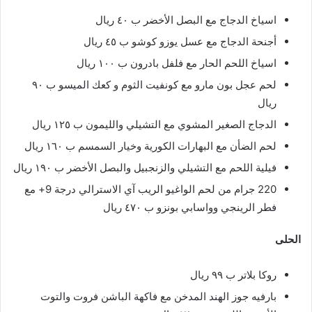
اسياخ الدجاج مع البصل الأخضر ب ٤٠ ريال
أجنحة الدجاج مع عسل يوزو كوشو ب ٤٥ ريال
اسياخ اللحم الحار مع فلفل بادرون ب ١٠٠ ريال
لحم عجل بون مارو مع كونفيت الثوم و كعك الميسو ب ٩٠
ريال
الدجاج الصغير المشوي مع التشيلي والليمون ب ١٢٥ ريال
لحم الضأن مع البهارات الكورية وخيار السمسم ب ١٦٠ ريال
فيلية اللحم مع التشيلي والزنجبيل والبصل الأخضر ب ١٩٠ ريال
220 جرام من لحم الواغيو الريب آي الاسترالي درجة 9+ مع
فطر الرينجي وواسابي بونزو ب ٤٧٠ ريال
الحلى
روكا بلاتر ب ٩٩ ريال
بارفيه جوز الهند المدخن مع فاكهة الباشن فروت والتوت