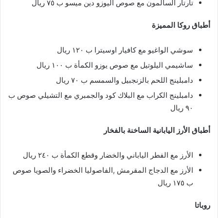
تارتار السالمون مع صوص اليوزو دين ميسو ب ٧٥ ريال
أطباق روكا المميزة
سوشي الواغيو مع كافيار اوسيترا ب ١٢٠ ريال
ساشيمي اليلوتيل مع صوص يوزو الكمأة ب ١٠٠ ريال
دامبلينج اللحم بالزنجبيل والسمسم ب ٧٠ ريال
دامبلينج الكراب مع البلاك كود والجمبري مع التشيلي صوص ب
٩٠ ريال
أطباق الأرز اليابانية الساخنة بالفخار
الأرز مع الفطر الياباني والخضار وقطع الكمأة ب ٢٤٠ ريال
الأرز مع الدجاج المقرمش ,الفاصوليا الخضراء والصويا صوص
ب ١٧٥ ريال
روباتا