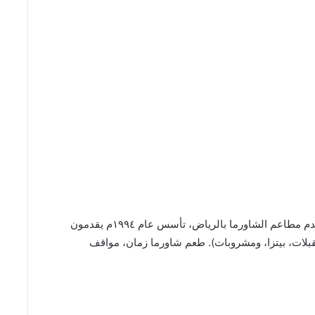
يعتبر مطعم ذوق المذاق Zoq Al Mazaq من أفضل واقدم مطاعم الشاورما بالرياض، تأسس عام ١٩٩٤م يقدمون
قبلات، بيتزا، ومشروبات). طعم شاورما زمان، مواقف