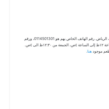
المطعم موجود بحي المرسلات، طريق أبو بكر الصديق، الرياض. رقم الهاتف الخاص بهم هو 0114501301، ورقم
الجوال 0543618492. أوقات العمل بالمطعم من الساعة ١٢ظ إلى الساعة ٤ص، الجمعة من ١٢:٣٠ظ الى ٤ص.
مطعم موجود
هنا
.