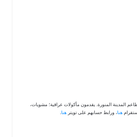
باب Volcano Kabab من أفضل مطاعم المدينة المنورة. يقدمون مأكولات عراقية؛ مشويات،
نستقرام
هنا
، ورابط حسابهم على تويتر
هنا
.