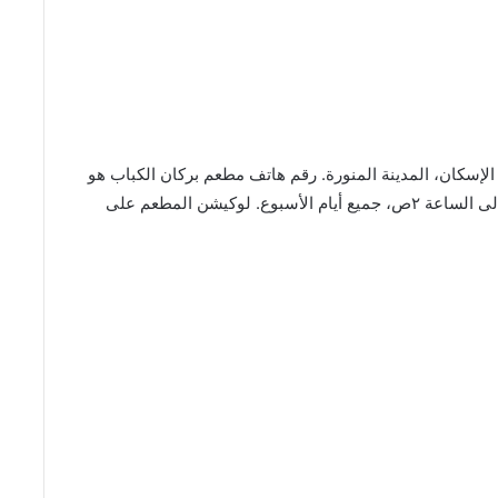
لإسكان، المدينة المنورة. رقم هاتف مطعم بركان الكباب هو
0599132200. أوقات العمل بالمطعم من الساعة ١م إلى الساعة ٢ص، جميع أيام الأسبوع. لوكيشن المطعم على