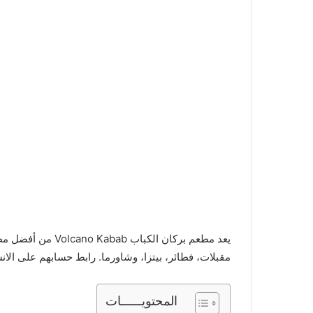
يعد مطعم بركان الك
مقبلات، فطائر، بيتزا، وشاورما. رابط حسابهم على الا
المحتويــــــات