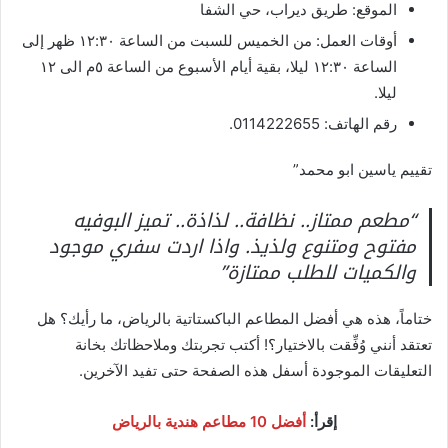
الموقع: طريق ديراب، حي الشفا
أوقات العمل: من الخميس للسبت من الساعة ١٢:٣٠ ظهر إلى
الساعة ١٢:٣٠ ليلا، بقية أيام الأسبوع من الساعة ٥م الى ١٢
ليلا.
رقم الهاتف: 0114222655.
تقييم ياسين ابو محمد”
“مطعم ممتاز.. نظافة.. لذاذة.. تميز البوفيه
مفتوح ومتنوع ولذيذ. واذا اردت سفري موجود
والكميات للطلب ممتازة”
ختاماً، هذه هي أفضل المطاعم الباكستاتية بالرياض، ما رأيك؟ هل
تعتقد أنني وُفِّقت بالاختيار؟! أكتب تجربتك وملاحظاتك بخانة
التعليقات الموجودة أسفل هذه الصفحة حتى تفيد الآخرين.
إقرأ:
أفضل 10 مطاعم هندية بالرياض