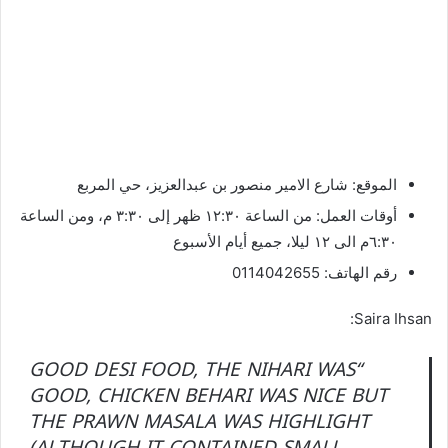
الموقع: شارع الامير منصور بن عبدالعزيز، حي المربع
أوقات العمل: من الساعة ١٢:٣٠ ظهر إلى ٣:٣٠ م، ومن الساعة
٦:٣٠م الى ١٢ ليلا، جميع أيام الأسبوع
رقم الهاتف: 0114042655
Saira Ihsan:
“GOOD DESI FOOD, THE NIHARI WAS
GOOD, CHICKEN BEHARI WAS NICE BUT
THE PRAWN MASALA WAS HIGHLIGHT