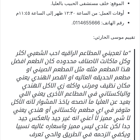
الموقع: خلف مستشفى الحبيب بالعليا.
أوقات العمل: من الساعة ١٢:٣٠ ظهر إلى الساعة ١١:٤٥م
رقم الهاتف: 0114655666.
تقييم موسى الحارثي:
“ما تعجبني المطاعم الراقيه احب الشعبي اكثر
وكل ماكانت الاصناف محدوده كان الطعم افضل
هذا المطعم مثله مثل المطعم الصيني او
مطعم الحديقه العاليه او القصر الهندي يعني
مكان نظيف ومرتب واكله زي الاكل الهندي
والباكستاني في المطاعم الاخرى يعني اللي
بعيد عن العليا ما انصحه ياخذ المشوار لانه الاكل
متوفر في اي مطعم باكستاني أو هندي يعني
لا شي مميز لا أعني انه غير جيد بالعكس جيد
جدا لكن عادي ليس مميز واسعاره غاليه نسبيا
ويكفي الزحمه في الطريق والحي تعرف