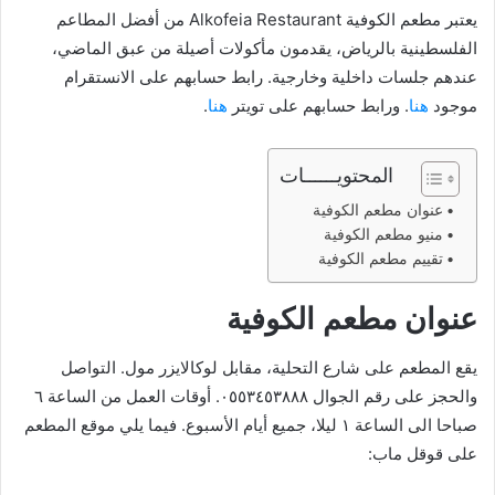
يعتبر مطعم الكوفية Alkofeia Restaurant من أفضل المطاعم
الفلسطينية بالرياض، يقدمون مأكولات أصيلة من عبق الماضي،
عندهم جلسات داخلية وخارجية. رابط حسابهم على الانستقرام
موجود
هنا
. ورابط حسابهم على تويتر
هنا
.
المحتويــــــات
عنوان مطعم الكوفية
منيو مطعم الكوفية
تقييم مطعم الكوفية
عنوان مطعم الكوفية
يقع المطعم على شارع التحلية، مقابل لوكالايزر مول. التواصل
والحجز على رقم الجوال ٠٥٥٣٤٥٣٨٨٨. أوقات العمل من الساعة ٦
صباحا الى الساعة ١ ليلا، جميع أيام الأسبوع. فيما يلي موقع المطعم
على قوقل ماب: