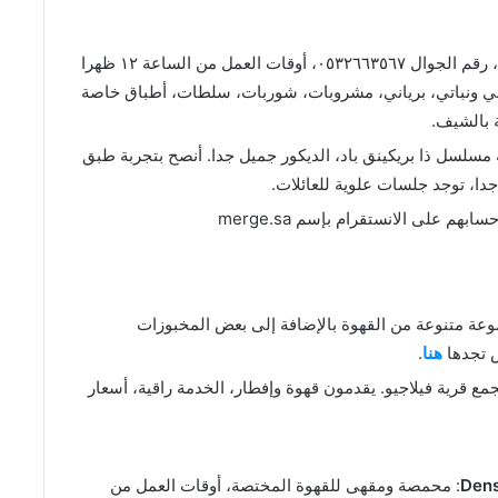
: مطعم هندي، رقم الجوال ٠٥٣٢٦٦٣٥٦٧، أوقات العمل من الساعة ١٢ ظهرا
 حيواني ونباتي، برياني، مشروبات، شوربات، سلطات، أطباق خاصة
 بالشيف.
لسل ذا بريكينق باد، الديكور جميل جدا. أنصح بتجربة طبق
دا، توجد جلسات علوية للعائلات.
سابهم على الانستقرام بإسم merge.sa
عة متنوعة من القهوة بالإضافة إلى بعض المخبوزات
س تجدها
هنا
.
جمع قرية فيلاجيو. يقدمون قهوة وإفطار، الخدمة راقية، أسعار
: محمصة ومقهى للقهوة المختصة، أوقات العمل من