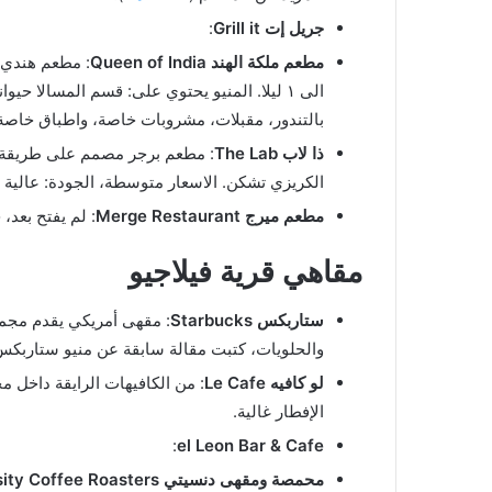
جريل إت Grill it
:
مطعم ملكة الهند Queen of India
الى ١ ليلا. المنيو يحتوي على: قسم المسالا
بالتندور، مقبلات، مشروبات خاصة، واطباق خاصة
ذا لاب The Lab
: مطعم برجر مصمم على طريقة مس
الكريزي تشكن. الاسعار متوسطة، الجودة: عالية ج
مطعم ميرج Merge Restaurant
: لم يفتح بعد، ح
مقاهي قرية فيلاجيو
ستاربكس Starbucks
: مقهى أمريكي يقدم مجمو
والحلويات، كتبت مقالة سابقة عن منيو ستاربك
لو كافيه Le Cafe
: من الكافيهات الرايقة داخل م
الإفطار غالية.
:
el Leon Bar & Cafe
محمصة ومقهى دنسيتي Density Coffee Roasters