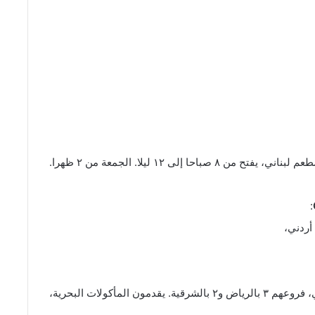
 لبناني، يفتح من ٨ صباحا إلى ١٢ ليلا. الجمعة من ٢ ظهرا.
:
أردني،
: مطعم كيجن بحري، فروعهم ٣ بالرياض و٢ بالشرقية. يقدمون المأكولات البحرية،