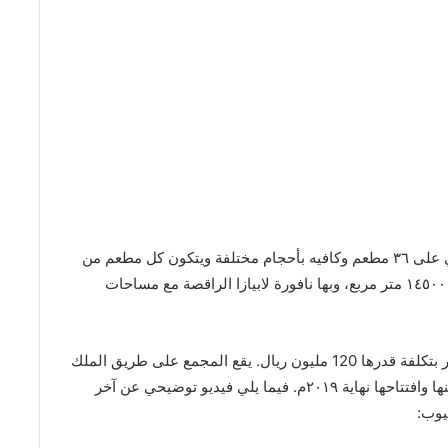
قرية فيلاجيو بالخبر عبارة عن مجمع تجاري جديد يحتوي على ٣٦ مطعم وكافيه بأحجام مختلفة ويتكون كل مطعم من
طابق ارضي وأول مع تيراس، بمساحات تأجيرية تقارب ١٤٥٠٠ متر مربع، وبها نافورة لابيازا الراقصة مع مساحات
بدأت شركة جنان العقارية في إنشاء قرية فيلاجيو بالخبر بتكلفة قدرها 120 مليون ريال. يقع المجمع على طريق الملك
سعود البداية كانت في بداية العام ٢٠١٧م وتم الانتهاء منها وافتتاحها نهاية ٢٠١٩م. فيما يلي فيديو توضيحي عن آخر
يوب: